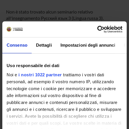
Non è stato trovato alcun seminario relativo
all'insegnamento Pусский язык 3 (Lingua russa 3).
OFFERTA FORMATIVA
Consenso
Dettagli
Impostazioni degli annunci
In
CORSI DI STUDIO
Uso responsabile dei dati
DOTTORATI DI RICERCA E FORMAZIONE
SUPERIORE
Noi e
i nostri 1022 partner
trattiamo i vostri dati
personali, ad esempio il vostro numero IP, utilizzando
tecnologie come i cookie per memorizzare e accedere
Contatti
alle informazioni sul vostro dispositivo al fine di
Persone
pubblicare annunci e contenuti personalizzati, misurare
Luoghi
gli annunci e i contenuti, ricercare il pubblico e sviluppare
i servizi. Avete la possibilità di scegliere chi utilizza i
Calendario
vostri dati e per quali scopi. Le vostre scelte in materia di