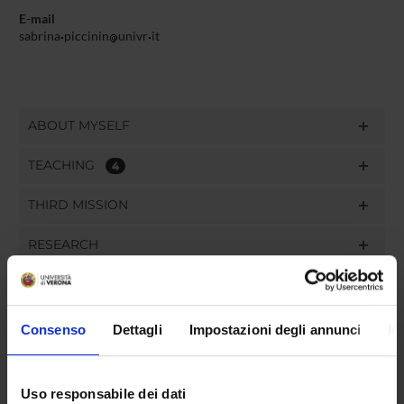
E-mail
sabrina
piccinin
univr
it
ABOUT MYSELF
TEACHING
4
THIRD MISSION
RESEARCH
PROJECTS
PUBLICATIONS
Consenso
Dettagli
Impostazioni degli annunci
In
ASSIGNMENTS
Uso responsabile dei dati