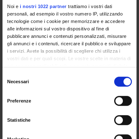
Noi e
i nostri 1022 partner
trattiamo i vostri dati
personali, ad esempio il vostro numero IP, utilizzando
ORGANISATION
tecnologie come i cookie per memorizzare e accedere
alle informazioni sul vostro dispositivo al fine di
GOVERNANCE
pubblicare annunci e contenuti personalizzati, misurare
gli annunci e i contenuti, ricercare il pubblico e sviluppare
COMMITTEES
i servizi. Avete la possibilità di scegliere chi utilizza i
vostri dati e per quali scopi. Le vostre scelte in materia di
DEPARTMENT ADMINISTRATION OFFICES
privacy sono applicabili solo su questa proprietà digitale
in cui avete effettuato le vostre scelte. È possibile
STUDENT ADMINISTRATION OFFICES
Selezione
modificare o revocare il proprio consenso in qualsiasi
Necessari
del
momento dalla Dichiarazione sui cookie o facendo clic
DEPARTMENT FACILITIES
consenso
sull'icona di attivazione della privacy.
Preferenze
LIBRARIES
Con il tuo consenso, vorremmo anche:
LABORATORIES AND RESEARCH CENTRES
raccogliere informazioni sulla tua posizione
Statistiche
geografica, con un'approssimazione di qualche
Contacts
metro,