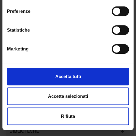
consenso
sull'icona di attivazione della privacy.
Preferenze
PUBBLICAZIONI
TITOLO
Con il tuo consenso, vorremmo anche:
raccogliere informazioni sulla tua posizione
Statistiche
Composizionalità delle "locuzioni congiuntive" con significato 
geografica, con un'approssimazione di qualche
metro,
Marketing
Identificare il tuo dispositivo, scansionandolo
attivamente alla ricerca di caratteristiche specifiche
ATTIVITÀ
(impronte digitali).
Approfondisci come vengono elaborati i tuoi dati personali
AREE DI RICERCA
Accetta tutti
e imposta le tue preferenze nella
sezione dettagli
. Puoi
modificare o ritirare il tuo consenso in qualsiasi momento
GRUPPI DI RICERCA
dalla Dichiarazione sui cookie.
Accetta selezionati
DOTTORATI DI RICERCA
Utilizziamo i cookie per personalizzare contenuti ed
Rifiuta
annunci, per fornire funzionalità dei social media e per
STRUTTURE
analizzare il nostro traffico. Condividiamo inoltre
BIBLIOTECHE
informazioni sul modo in cui utilizzi il nostro sito con i