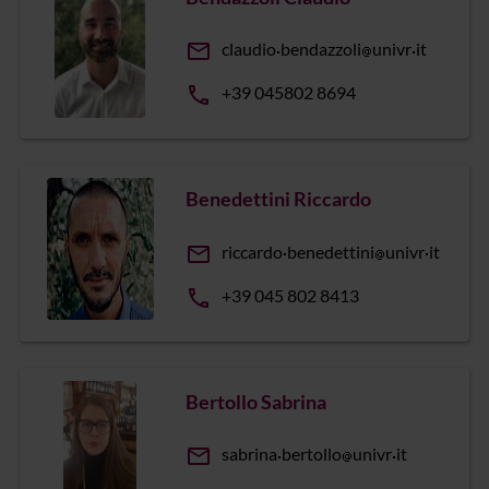
email
claudio
bendazzoli
univr
it
phone
+39 045802 8694
Benedettini Riccardo
email
riccardo
benedettini
univr
it
phone
+39 045 802 8413
Bertollo Sabrina
email
sabrina
bertollo
univr
it