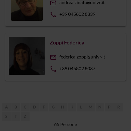
email
andrea
zinato
univr
it
phone
+39 045802 8339
Zoppi Federica
email
federica
zoppi
univr
it
phone
+39 045802 8037
A
B
C
D
F
G
H
K
L
M
N
P
R
S
T
Z
65 Persone