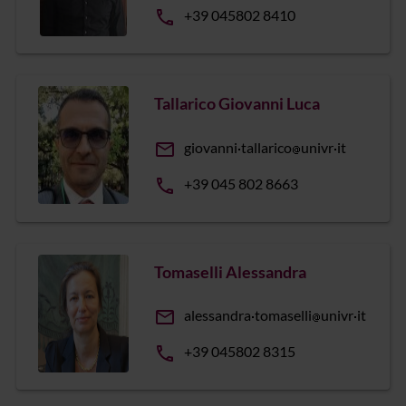
phone
+39 045802 8410
Tallarico Giovanni Luca
email
giovanni
tallarico
univr
it
phone
+39 045 802 8663
Tomaselli Alessandra
email
alessandra
tomaselli
univr
it
phone
+39 045802 8315