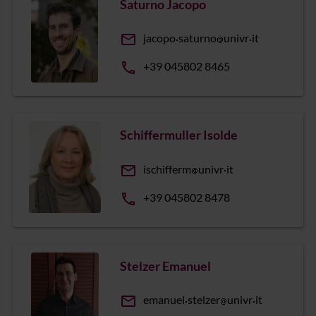
Saturno Jacopo
email
jacopo
saturno
univr
it
phone
+39 045802 8465
Schiffermuller Isolde
email
ischifferm
univr
it
phone
+39 045802 8478
Stelzer Emanuel
email
emanuel
stelzer
univr
it