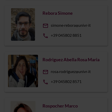
Rebora Simone
email
simone
rebora
univr
it
phone
+39 045802 8851
Rodriguez Abella Rosa Maria
email
rosa
rodriguez
univr
it
phone
+39 045802 8571
Rospocher Marco