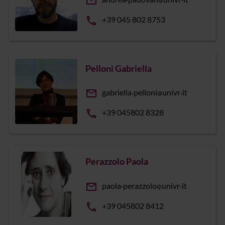
email
phone
+39 045 802 8753
Pelloni Gabriella
email
gabriella
pelloni
univr
it
phone
+39 045802 8328
Perazzolo Paola
email
paola
perazzolo
univr
it
phone
+39 045802 8412