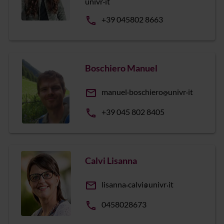
univr
it
phone
+39 045802 8663
Boschiero Manuel
email
manuel
boschiero
univr
it
phone
+39 045 802 8405
Calvi Lisanna
email
lisanna
calvi
univr
it
phone
0458028673