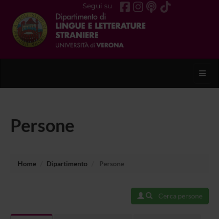
Segui su
Toggl
Persone
Home
Dipartimento
Persone
Cerca persone