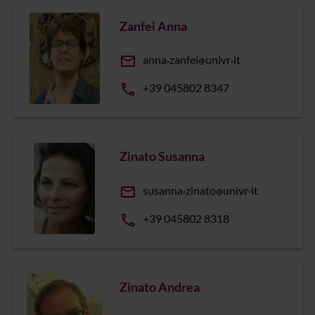
Zanfei Anna
email
anna
zanfei
univr
it
phone
+39 045802 8347
Zinato Susanna
email
susanna
zinato
univr
it
phone
+39 045802 8318
Zinato Andrea