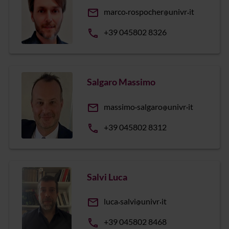
email
marco
rospocher
univr
it
phone
+39 045802 8326
Salgaro Massimo
email
massimo
salgaro
univr
it
phone
+39 045802 8312
Salvi Luca
email
luca
salvi
univr
it
phone
+39 045802 8468