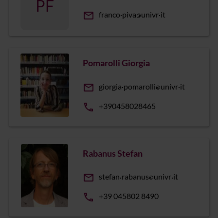
PF
email
franco
piva
univr
it
Pomarolli Giorgia
email
giorgia
pomarolli
univr
it
phone
+390458028465
Rabanus Stefan
email
stefan
rabanus
univr
it
phone
+39 045802 8490