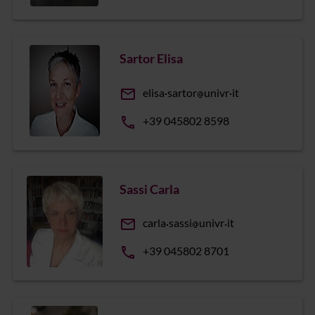
Sartor Elisa
email
elisa
sartor
univr
it
phone
+39 045802 8598
Sassi Carla
email
carla
sassi
univr
it
phone
+39 045802 8701