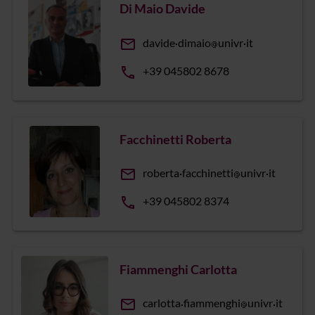
Di Maio Davide
email
davide
dimaio
univr
it
phone
+39 045802 8678
Facchinetti Roberta
email
roberta
facchinetti
univr
it
phone
+39 045802 8374
Fiammenghi Carlotta
email
carlotta
fiammenghi
univr
it