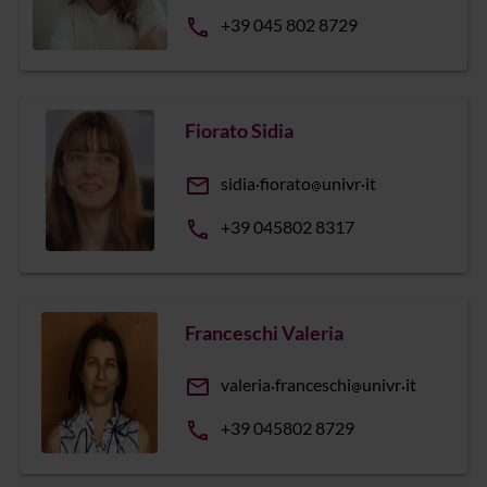
phone
+39 045 802 8729
Fiorato Sidia
email
sidia
fiorato
univr
it
phone
+39 045802 8317
Franceschi Valeria
email
valeria
franceschi
univr
it
phone
+39 045802 8729