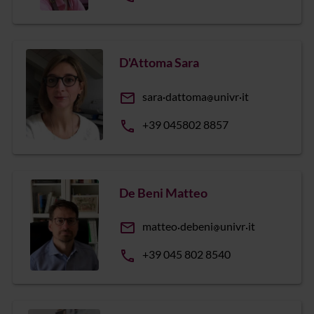
D'Attoma Sara
email
sara
dattoma
univr
it
phone
+39 045802 8857
De Beni Matteo
email
matteo
debeni
univr
it
phone
+39 045 802 8540