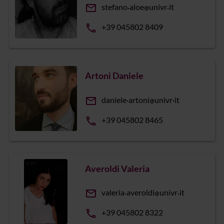
email
stefano
aloe
univr
it
phone
+39 045802 8409
Artoni Daniele
email
daniele
artoni
univr
it
phone
+39 045802 8465
Averoldi Valeria
email
valeria
averoldi
univr
it
phone
+39 045802 8322