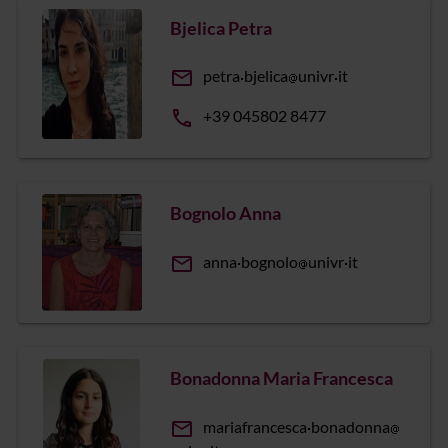
Bjelica Petra
email
petra
bjelica
univr
it
phone
+39 045802 8477
Bognolo Anna
email
anna
bognolo
univr
it
Bonadonna Maria Francesca
email
mariafrancesca
bonadonna