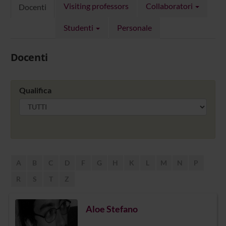
Visiting professors
Collaboratori
Docenti
Studenti
Personale
Docenti
Qualifica
A
B
C
D
F
G
H
K
L
M
N
P
R
S
T
Z
Aloe Stefano