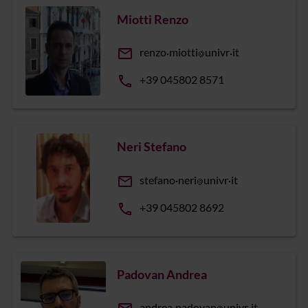
Miotti Renzo
email
renzo
miotti
univr
it
phone
+39 045802 8571
Neri Stefano
email
stefano
neri
univr
it
phone
+39 045802 8692
Padovan Andrea
andrea
padovan
univr
it