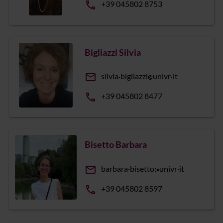
phone
+39 045802 8753
Bigliazzi Silvia
email
silvia
bigliazzi
univr
it
phone
+39 045802 8477
Bisetto Barbara
email
barbara
bisetto
univr
it
phone
+39 045802 8597