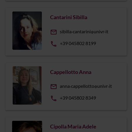
Cantarini Sibilla
email
sibilla
cantarini
univr
it
phone
+39 045802 8199
Cappellotto Anna
email
anna
cappellotto
univr
it
phone
+39 045802 8349
Cipolla Maria Adele