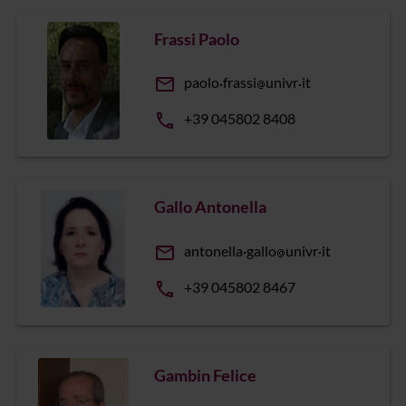
Frassi Paolo
email
paolo
frassi
univr
it
phone
+39 045802 8408
Gallo Antonella
email
antonella
gallo
univr
it
phone
+39 045802 8467
Gambin Felice