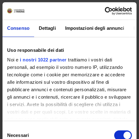
Gorris Rosanna
Consenso
Dettagli
Impostazioni degli annunci
In
email
rosanna
gorris
univr
it
phone
+39 045802 8324
Uso responsabile dei dati
Noi e
i nostri 1022 partner
trattiamo i vostri dati
personali, ad esempio il vostro numero IP, utilizzando
tecnologie come i cookie per memorizzare e accedere
Hartle Sharon
alle informazioni sul vostro dispositivo al fine di
pubblicare annunci e contenuti personalizzati, misurare
email
sharon
hartle
univr
it
gli annunci e i contenuti, ricercare il pubblico e sviluppare
i servizi. Avete la possibilità di scegliere chi utilizza i
phone
+39 045802 8259
vostri dati e per quali scopi. Le vostre scelte in materia di
privacy sono applicabili solo su questa proprietà digitale
in cui avete effettuato le vostre scelte. È possibile
Selezione
modificare o revocare il proprio consenso in qualsiasi
Necessari
del
Kofler Peter Erwin