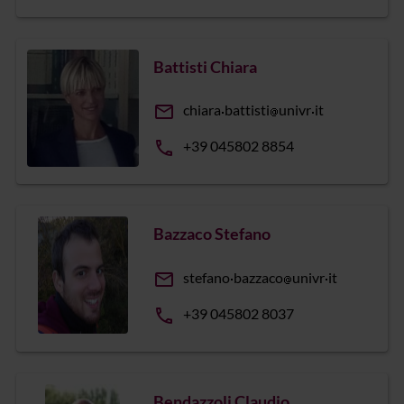
Battisti Chiara
email
chiara
battisti
univr
it
phone
+39 045802 8854
Bazzaco Stefano
email
stefano
bazzaco
univr
it
phone
+39 045802 8037
Bendazzoli Claudio