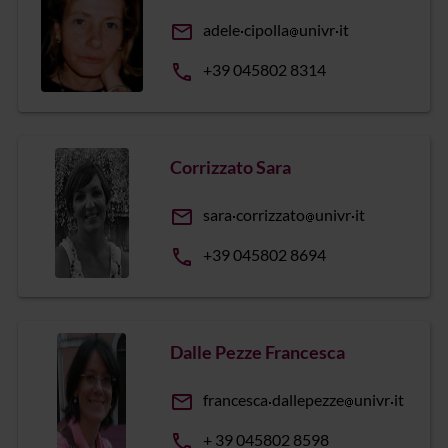
email
adele
cipolla
univr
it
phone
+39 045802 8314
Corrizzato Sara
email
sara
corrizzato
univr
it
phone
+39 045802 8694
Dalle Pezze Francesca
email
francesca
dallepezze
univr
it
phone
+ 39 045802 8598