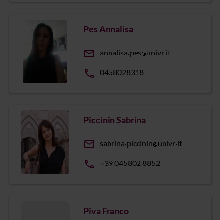
Pes Annalisa
email
annalisa
pes
univr
it
phone
0458028318
Piccinin Sabrina
email
sabrina
piccinin
univr
it
phone
+39 045802 8852
Piva Franco