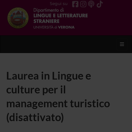
Segui su
Toggl
Laurea in Lingue e
culture per il
management turistico
(disattivato)