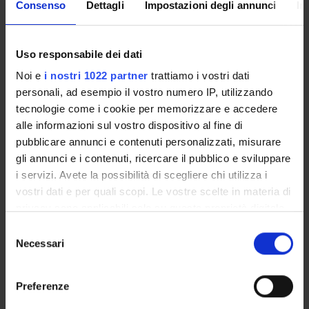
Consenso
Dettagli
Impostazioni degli annunci
In
Sede
VERONA
Dipartimento di riferimento
Uso responsabile dei dati
Lingue e Letterature Straniere
Noi e
i nostri 1022 partner
trattiamo i vostri dati
Macro area
personali, ad esempio il vostro numero IP, utilizzando
Scienze Umanistiche
tecnologie come i cookie per memorizzare e accedere
alle informazioni sul vostro dispositivo al fine di
Area disciplinare
Lingue e Letterature Straniere
pubblicare annunci e contenuti personalizzati, misurare
gli annunci e i contenuti, ricercare il pubblico e sviluppare
i servizi. Avete la possibilità di scegliere chi utilizza i
vostri dati e per quali scopi. Le vostre scelte in materia di
privacy sono applicabili solo su questa proprietà digitale
Presentazione
in cui avete effettuato le vostre scelte. È possibile
Selezione
Come iscriversi
modificare o revocare il proprio consenso in qualsiasi
Necessari
del
momento dalla Dichiarazione sui cookie o facendo clic
Preparati con Univr
consenso
sull'icona di attivazione della privacy.
Conoscenze iniziali - Saperi Minimi (OFA)
Preferenze
Insegnamenti
Con il tuo consenso, vorremmo anche: