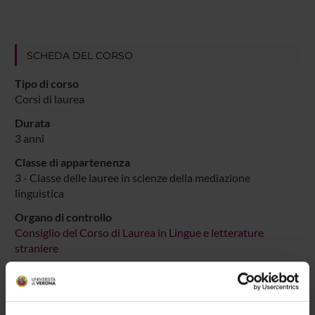
SCHEDA DEL CORSO
Tipo di corso
Corsi di laurea
Durata
3 anni
Classe di appartenenza
3 - Classe delle lauree in scienze della mediazione
linguistica
Organo di controllo
Consiglio del Corso di Laurea in Lingue e letterature
straniere
Gestione didattica e studenti
Unità operativa Segreteria Corsi di Studio Lingue e
letterature straniere