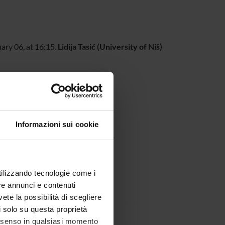
ary 06, at 16:15.
Lidija Tasić (University of Niš)
1ZXNWFJbWc4T0U2Zz09
Informazioni sui cookie
utilizzando tecnologie come i
re annunci e contenuti
vete la possibilità di scegliere
li solo su questa proprietà
consenso in qualsiasi momento