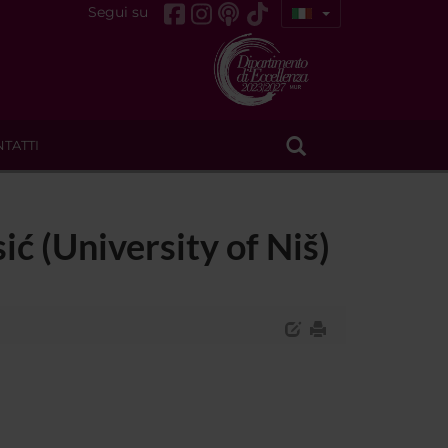
Segui su
TATTI
ić (University of Niš)