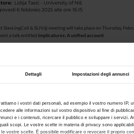
tore:
Lidija Tasić - University of Niš
ovedì 6 febbraio 2025 alle ore 16.15
xt
SlavLingColl
& SLIV@
meeting will take place on Thursday, Febru
sent a talk entitled
Implicatures: A unified account
k will take place on zoom, via the following link:
://hu-berlin.zoom.us/j/64846185582?pwd=K1kyMGI5WVhjd
Dettagli
Impostazioni degli annunci
rattiamo i vostri dati personali, ad esempio il vostro numero IP, 
dere alle informazioni sul vostro dispositivo al fine di pubblica
te
Daniele Artoni
nunci e i contenuti, ricercare il pubblico e sviluppare i servizi. A
r quali scopi. Le vostre scelte in materia di privacy sono applicabi
te esterno
to le vostre scelte. È possibile modificare o revocare il proprio 