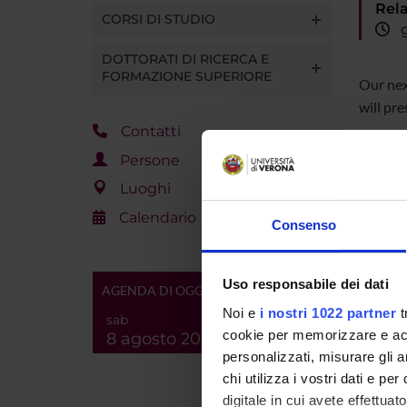
Rela
CORSI DI STUDIO
gi
DOTTORATI DI RICERCA E
FORMAZIONE SUPERIORE
Our ne
will pre
.
Contatti
This tal
Persone
https
Luoghi
Calendario
Consenso
Uso responsabile dei dati
AGENDA DI OGGI
Noi e
i nostri 1022 partner
t
sab
cookie per memorizzare e acce
8 agosto 2026
Referen
personalizzati, misurare gli an
chi utilizza i vostri dati e pe
Referen
digitale in cui avete effettua