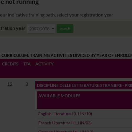
e not running
our indicative training path, select your registration year
tration year
search
 CURRICULUM: TRAINING ACTIVITIES DIVIDED BY YEAR OF ENROL
CREDITS
TTA
ACTIVITY
12
B
DISCIPLINE DELLE LETTERATURE STRANIERE- PR
AVAILABLE MODULES
English Literature I (L-LIN/10)
French Literature I (L-LIN/03)
German Literature I (L-LIN/13)