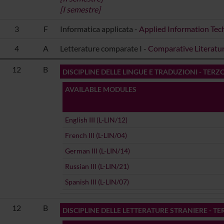
[I semestre]
3
F
Informatica applicata -
Applied Information Tech
4
A
Letterature comparate I -
Comparative Literature
12
B
DISCIPLINE DELLE LINGUE E TRADUZIONI - TERZ
AVAILABLE MODULES
English III (L-LIN/12)
French III (L-LIN/04)
German III (L-LIN/14)
Russian III (L-LIN/21)
Spanish III (L-LIN/07)
12
B
DISCIPLINE DELLE LETTERATURE STRANIERE - T