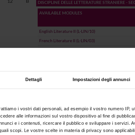
12
B
DISCIPLINE DELLE LETTERATURE STRANIERE - 
AVAILABLE MODULES
English Literature II (L-LIN/10)
French Literature II (L-LIN/03)
German Literature II (L-LIN/13)
Russian Literature II (L-LIN/21)
Spanish Literature II (L-LIN/05)
Dettagli
Impostazioni degli annunci
16
B
DISCIPLINE DELLE LINGUE E TRADUZIONI - SECO
AVAILABLE MODULES
rattiamo i vostri dati personali, ad esempio il vostro numero IP, 
English II (L-LIN/12)
dere alle informazioni sul vostro dispositivo al fine di pubblica
nunci e i contenuti, ricercare il pubblico e sviluppare i servizi. A
French II (L-LIN/04)
r quali scopi. Le vostre scelte in materia di privacy sono applicabi
German II (L-LIN/14)