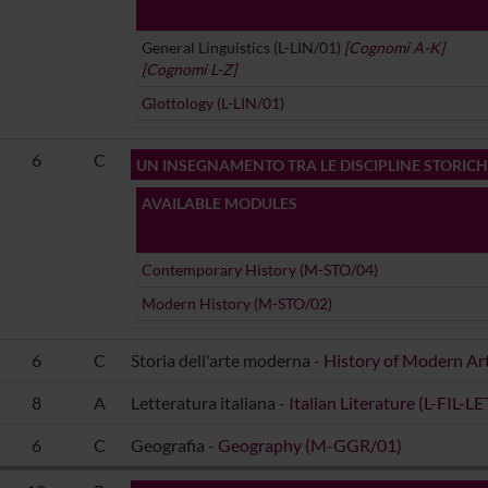
General Linguistics (L-LIN/01)
[Cognomi A-K]
[Cognomi L-Z]
Glottology (L-LIN/01)
6
C
UN INSEGNAMENTO TRA LE DISCIPLINE STORICH
AVAILABLE MODULES
Contemporary History (M-STO/04)
Modern History (M-STO/02)
6
C
Storia dell'arte moderna -
History of Modern Ar
8
A
Letteratura italiana -
Italian Literature (L-FIL-LE
6
C
Geografia -
Geography (M-GGR/01)