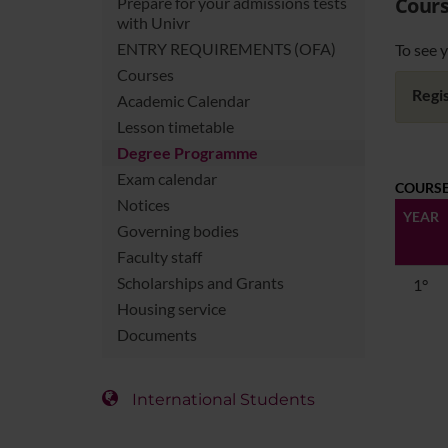
Cours
Prepare for your admissions tests
with Univr
ENTRY REQUIREMENTS (OFA)
To see y
Courses
Regis
Academic Calendar
Lesson timetable
Degree Programme
Exam calendar
COURSE
Notices
YEAR
Governing bodies
Faculty staff
Scholarships and Grants
1°
Housing service
Documents
International Students