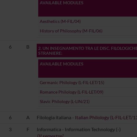
AVAILABLE MODULES
Aesthetics (M-FIL/04)
History of Philosophy (M-FIL/06)
6
B
2. UN INSEGNAMENTO TRA LE DISC. FILOLOGICHE
STRANIERE
:
AVAILABLE MODULES
Germanic Philology (L-FIL-LET/15)
Romance Philology (L-FIL-LET/09)
Slavic Philology (L-LIN/21)
6
A
Filologia italiana -
Italian Philology (L-FIL-LET/1
3
F
Informatica - Information Technology (-)
[II semestre]