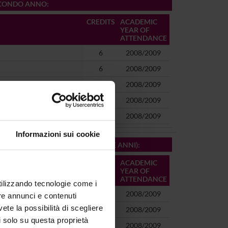
SECONDO ANNO
:
CREDITS
ACADEMIC
YEAR OF
ATTENDANCE
6
2008/2009
6
2008/2009
6
2008/2009
6
2008/2009
6
2008/2009
Informazioni sui cookie
NDO ANNO (DUE A SCELTA PER TRE ANNI)
:
CREDITS
ACADEMIC
YEAR OF
ATTENDANCE
utilizzando tecnologie come i
8
2008/2009
re annunci e contenuti
vete la possibilità di scegliere
8
2008/2009
li solo su questa proprietà
8
2008/2009