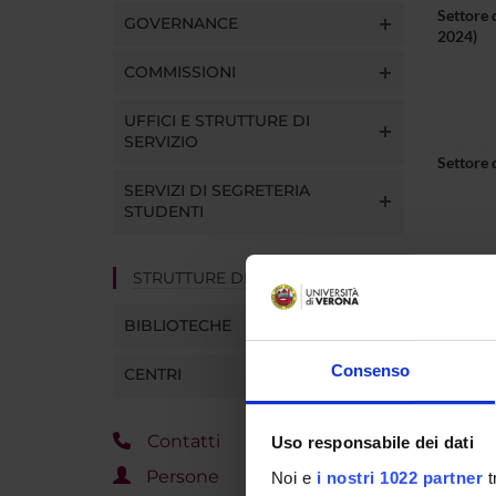
Settore 
GOVERNANCE
2024)
COMMISSIONI
UFFICI E STRUTTURE DI
SERVIZIO
Settore 
SERVIZI DI SEGRETERIA
STUDENTI
STRUTTURE DEL DIPARTIMENTO
BIBLIOTECHE
Consenso
Ufficio
CENTRI
Telefon
Contatti
Uso responsabile dei dati
E-mail
Persone
Noi e
i nostri 1022 partner
t