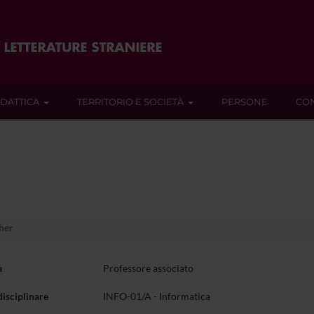
IDATTICA
TERRITORIO E SOCIETÀ
PERSONE
CON
her
a
Professore associato
disciplinare
INFO-01/A - Informatica