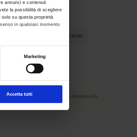
re annunci e contenuti
vete la possibilità di scegliere
li solo su questa proprietà
consenso in qualsiasi momento
Progetti
Pubblicazioni
Incarichi
alche metro,
Marketing
e specifiche (impronte
ezione dettagli
. Puoi
Accetta tutti
azioni dettagliate nella pagina del docente alla
l media e per analizzare il
ostri partner che si occupano
azioni che hai fornito loro o