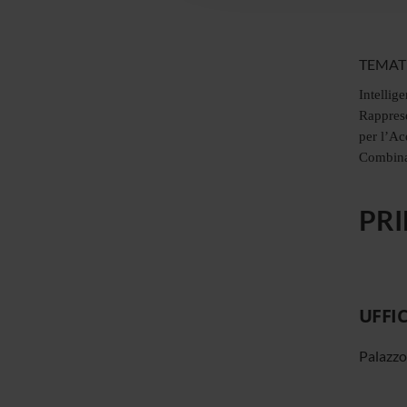
TEMAT
Intellig
Rappres
per l’Ac
Combina
PRI
UFFI
Palazzo