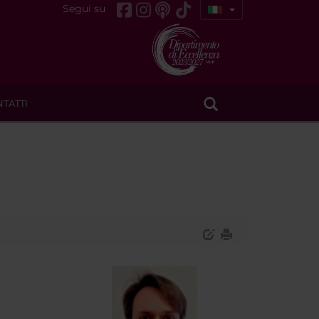
Segui su
TATTI