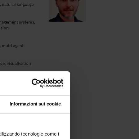
s, natural language
nagement systems,
usion
s, multi agent
e, visualisation
 systems,
usion
Informazioni sui cookie
utilizzando tecnologie come i