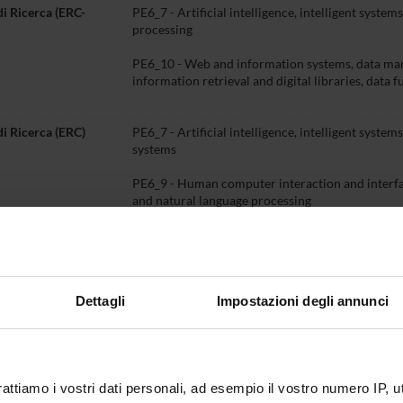
di Ricerca (ERC-
PE6_7 - Artificial intelligence, intelligent system
processing
PE6_10 - Web and information systems, data ma
information retrieval and digital libraries, data f
di Ricerca (ERC)
PE6_7 - Artificial intelligence, intelligent system
systems
PE6_9 - Human computer interaction and interfac
and natural language processing
PE6_10 - Web and information systems, database
information retrieval and digital libraries, data f
Dettagli
Impostazioni degli annunci
Palazzo di Lingue, Piano 1, Stanza 1.12
o
+39 045802 8326
marco
rospocher
univr
it
rattiamo i vostri dati personali, ad esempio il vostro numero IP, 