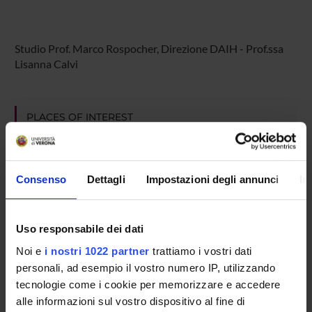
Studio Prof. Marco Rospocher, Direzione DAIH - Prof.ssa
Lisanna Calvi
PLACES OF INTEREST
Consenso
Dettagli
Impostazioni degli annunci
In
Uso responsabile dei dati
Noi e
i nostri 1022 partner
trattiamo i vostri dati
personali, ad esempio il vostro numero IP, utilizzando
tecnologie come i cookie per memorizzare e accedere
alle informazioni sul vostro dispositivo al fine di