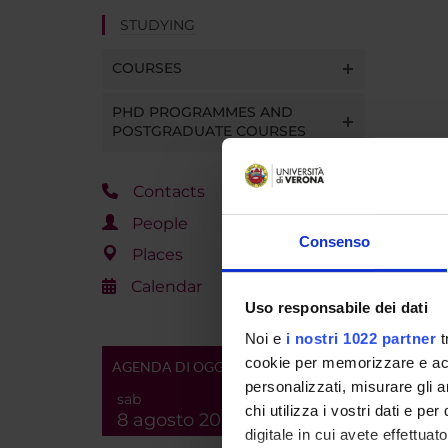
STUDYING
COURSES
PHD PROGRAMMES AND
POSTGRADUATE COURSES
Contacts
People
Consenso
Places
Calendar
Uso responsabile dei dati
Noi e
i nostri 1022 partner
t
cookie per memorizzare e acce
AGENDA DI OGGI
personalizzati, misurare gli an
sab
chi utilizza i vostri dati e pe
8 agosto 2026
digitale in cui avete effettua