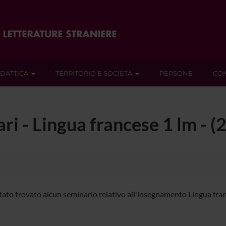
IDATTICA
TERRITORIO E SOCIETÀ
PERSONE
CON
ari - Lingua francese 1 lm -
tato trovato alcun seminario relativo all'insegnamento Lingua fran