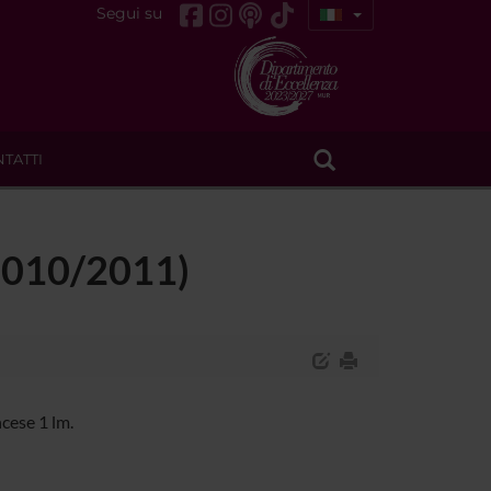
Segui su
TATTI
 (2010/2011)
cese 1 lm.