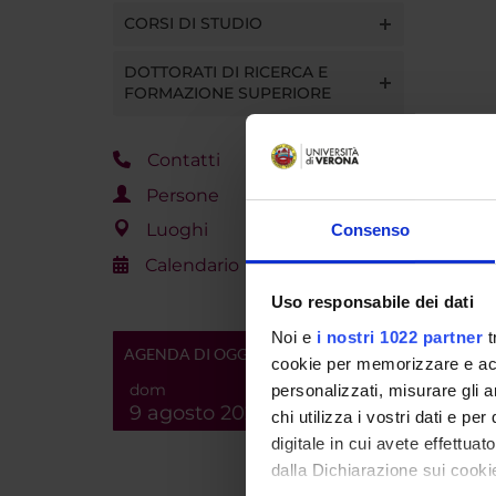
CORSI DI STUDIO
DOTTORATI DI RICERCA E
FORMAZIONE SUPERIORE
Contatti
Persone
Luoghi
Consenso
Calendario
Uso responsabile dei dati
Noi e
i nostri 1022 partner
t
AGENDA DI OGGI
cookie per memorizzare e acce
dom
personalizzati, misurare gli an
9 agosto 2026
chi utilizza i vostri dati e pe
digitale in cui avete effettua
dalla Dichiarazione sui cookie