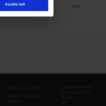
Accetta tutti
Tomaselli,
2001
l media e per analizzare il
Alessandra
ostri partner che si occupano
azioni che hai fornito loro o
Lungadige Porta
Technical support
Vittoria, 41 37129
Back office Area -
Verona
dbErw
VAT