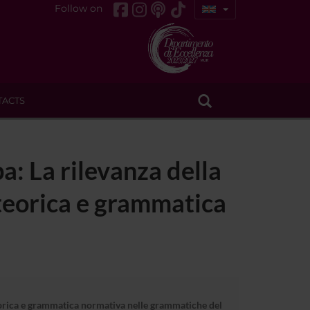
Follow on
TACTS
a: La rilevanza della
teorica e grammatica
teorica e grammatica normativa nelle grammatiche del