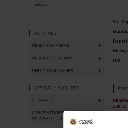
tedesco
Startin
Durati
ACTIVITIES
Depart
RESEARCH AREAS
Manager
RESEARCH GROUPS
URL
PHD PROGRAMMES
RESEARCH FACILITIES
SPO
Ministe
LIBRARIES
dell'Un
Ricerc
LABORATORIES AND
RESEARCH CENTRES