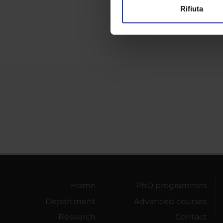
Rifiuta
Simmet
Utilizziamo i cookie per perso
nostro traffico. Condividiamo 
di analisi dei dati web, pubbl
che hanno raccolto dal tuo uti
Home
PhD programmes
Department
Advanced courses
Research
Contact