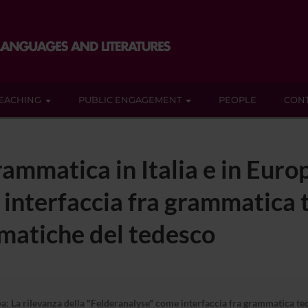
EACHING
PUBLIC ENGAGEMENT
PEOPLE
CON
rammatica in Italia e in Europ
 interfaccia fra grammatica 
matiche del tedesco
opa: La rilevanza della "Felderanalyse" come interfaccia fra grammatica 