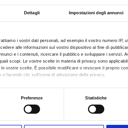
ECT PARTICIPANTS
Dettagli
Impostazioni degli annunci
dra Tomaselli
Full Professor
rattiamo i vostri dati personali, ad esempio il vostro numero IP, 
RCH AREAS INVOLVED IN THE PROJECT
dere alle informazioni sul vostro dispositivo al fine di pubblica
 e linguistica tedesca
nunci e i contenuti, ricercare il pubblico e sviluppare i servizi. A
y of German Linguistics – Geschichte der deutschen Sprachwissen
r quali scopi. Le vostre scelte in materia di privacy sono applicabi
to le vostre scelte. È possibile modificare o revocare il proprio 
 o facendo clic sull'icona di attivazione della privacy.
ATIONS
mo anche:
VI La punteggiatura nei paesi di lingua tedesca, cap. 2 Dalla metà d
oni sulla tua posizione geografica, con un'approssimazione di qu
Preferenze
Statistiche
el Settecento
spositivo, scansionandolo attivamente alla ricerca di caratteristich
cetto di "subordinazione" prima della nascita del termine corrispon
aborati i tuoi dati personali e imposta le tue preferenze nella
s
tiche della lingua tedesca fra XVI e XVII secolo.
consenso in qualsiasi momento dalla Dichiarazione sui cookie.