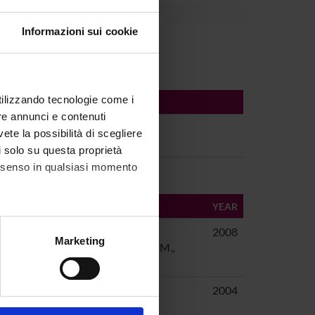
Informazioni sui cookie
utilizzando tecnologie come i
re annunci e contenuti
vete la possibilità di scegliere
schaft
li solo su questa proprietà
consenso in qualsiasi momento
AUTHORS
YEAR
el Trecento alla
Tomaselli,
2008
alche metro,
Marketing
Alessandra; M.,
e specifiche (impronte
Costa
dente nelle
Tomaselli,
2004
ezione dettagli
. Puoi
Alessandra