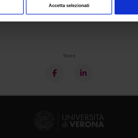
Accetta selezionati
rie ed asimmetrie d'ordine nella frase tedesca
nalizzare contenuti ed annunci, per fornire funzionalità dei socia
inoltre informazioni sul modo in cui utilizzi il nostro sito con i n
icità e social media, i quali potrebbero combinarle con altre inform
lizzo dei loro servizi.
Share