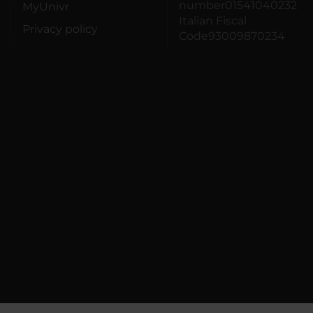
number01541040232
MyUnivr
Italian Fiscal
Privacy policy
Code93009870234