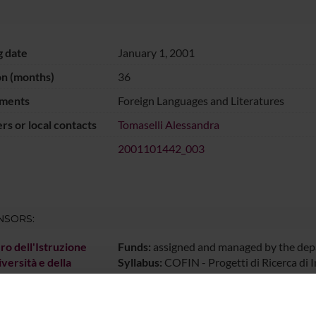
g date
January 1, 2001
on (months)
36
ments
Foreign Languages and Literatures
s or local contacts
Tomaselli Alessandra
2001101442_003
NSORS:
ro dell'Istruzione
Funds:
assigned and managed by the de
iversità e della
Syllabus:
COFIN - Progetti di Ricerca di 
a