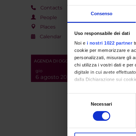
PROJ
Contacts
Consenso
People
Alessan
Places
Uso responsabile dei dati
Calendar
Noi e
i nostri 1022 partner
t
RESEA
cookie per memorizzare e acce
Lingua
personalizzati, misurare gli an
AGENDA DI OGGI
Histor
chi utilizza i vostri dati e pe
gio
digitale in cui avete effettua
6 agosto 2026
dalla Dichiarazione sui cookie
PUBLIC
TITLE
Con il tuo consenso, vorrem
Selezione
Parte 
raccogliere informazi
Necessari
del
fine d
Identificare il tuo di
consenso
digitali).
Il con
Approfondisci come vengono el
gramma
modificare o ritirare il tuo 