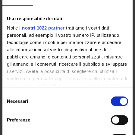
Academic Calendar
Lesson timetable
Degree Programme
Uso responsabile dei dati
Exam calendar
Noi e
i nostri 1022 partner
trattiamo i vostri dati
Notices
personali, ad esempio il vostro numero IP, utilizzando
Governing bodies
tecnologie come i cookie per memorizzare e accedere
Faculty staff
alle informazioni sul vostro dispositivo al fine di
Documents
pubblicare annunci e contenuti personalizzati, misurare
gli annunci e i contenuti, ricercare il pubblico e sviluppare
i servizi. Avete la possibilità di scegliere chi utilizza i
STUDYING
vostri dati e per quali scopi. Le vostre scelte in materia di
privacy sono applicabili solo su questa proprietà digitale
COURSES
in cui avete effettuato le vostre scelte. È possibile
Selezione
modificare o revocare il proprio consenso in qualsiasi
Necessari
PHD PROGRAMMES AND POSTGRADUATE
del
COURSES
momento dalla Dichiarazione sui cookie o facendo clic
consenso
sull'icona di attivazione della privacy.
Preferenze
Contacts
Con il tuo consenso, vorremmo anche:
People