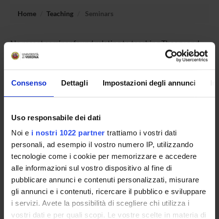
Home
Teaching
Seminars
No recent seminar found relating to teaching Theory and
Techniques of communication.
Consenso
Dettagli
Impostazioni degli annunci
In
STUDYING
Uso responsabile dei dati
COURSES
Noi e
i nostri 1022 partner
trattiamo i vostri dati
PHD PROGRAMMES AND POSTGRADUATE
personali, ad esempio il vostro numero IP, utilizzando
COURSES
tecnologie come i cookie per memorizzare e accedere
alle informazioni sul vostro dispositivo al fine di
Contacts
pubblicare annunci e contenuti personalizzati, misurare
People
gli annunci e i contenuti, ricercare il pubblico e sviluppare
i servizi. Avete la possibilità di scegliere chi utilizza i
Places
vostri dati e per quali scopi. Le vostre scelte in materia di