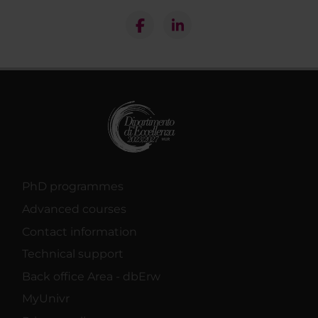
PhD programmes
Advanced courses
Contact information
Technical support
Back office Area - dbErw
MyUnivr