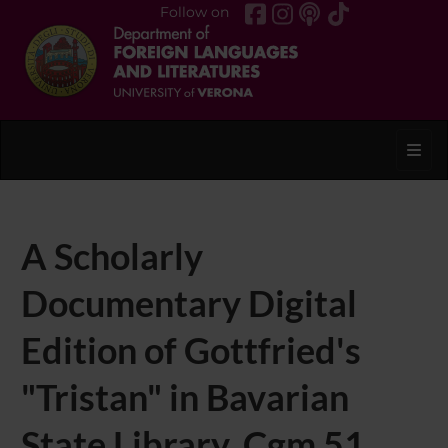
Follow on
Toggl
A Scholarly
Documentary Digital
Edition of Gottfried's
"Tristan" in Bavarian
State Library, Cgm 51