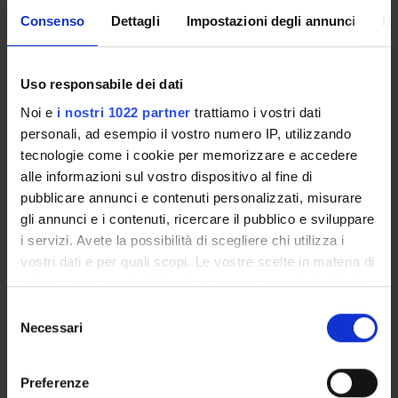
Consenso
Dettagli
Impostazioni degli annunci
In
ORGANISATION
Uso responsabile dei dati
Noi e
i nostri 1022 partner
trattiamo i vostri dati
GOVERNANCE
personali, ad esempio il vostro numero IP, utilizzando
tecnologie come i cookie per memorizzare e accedere
COMMITTEES
alle informazioni sul vostro dispositivo al fine di
pubblicare annunci e contenuti personalizzati, misurare
DEPARTMENT ADMINISTRATION OFFICES
gli annunci e i contenuti, ricercare il pubblico e sviluppare
STUDENT ADMINISTRATION OFFICES
i servizi. Avete la possibilità di scegliere chi utilizza i
vostri dati e per quali scopi. Le vostre scelte in materia di
DEPARTMENT FACILITIES
privacy sono applicabili solo su questa proprietà digitale
in cui avete effettuato le vostre scelte. È possibile
Selezione
LIBRARIES
modificare o revocare il proprio consenso in qualsiasi
Necessari
del
momento dalla Dichiarazione sui cookie o facendo clic
consenso
LABORATORIES AND RESEARCH CENTRES
sull'icona di attivazione della privacy.
Preferenze