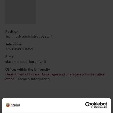
Position
Technical-administrative staff
Telephone
+39 045802 8359
E-mail
giacomo
quadrio
univr
it
Offices within the University
Department of Foreign Languages and Literature administration
office
- Tecnico-Informatico
ASSIGNMENTS