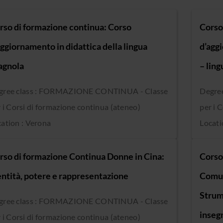
rso di formazione continua: Corso
Corso
aggiornamento in didattica della lingua
d’agg
agnola
– ling
gree class : FORMAZIONE CONTINUA - Classe
Degre
 i Corsi di formazione continua (ateneo)
per i 
ation : Verona
Locati
rso di formazione Continua Donne in Cina:
Corso
entità, potere e rappresentazione
Comuni
Strum
gree class : FORMAZIONE CONTINUA - Classe
insegn
 i Corsi di formazione continua (ateneo)