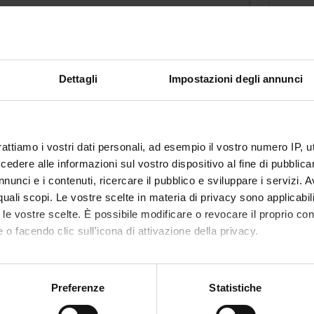
rso di formazione continua in Corso di
Corso
giornamento per docenti di lingua francese
franc
gree class : FORMAZIONE CONTINUA - Classe
Degre
Dettagli
Impostazioni degli annunci
 i Corsi di formazione continua (ateneo)
per i 
ation : Verona
Locati
rattiamo i vostri dati personali, ad esempio il vostro numero IP, 
dere alle informazioni sul vostro dispositivo al fine di pubblica
rso di formazione continua in Lingua
Corso
nunci e i contenuti, ricercare il pubblico e sviluppare i servizi. A
desca per la comunicazione professionale
tedes
r quali scopi. Le vostre scelte in materia di privacy sono applicabi
to le vostre scelte. È possibile modificare o revocare il proprio 
gree class : FORMAZIONE CONTINUA - Classe
Degre
 o facendo clic sull'icona di attivazione della privacy.
 i Corsi di formazione continua (ateneo)
per i 
mo anche:
ation : Verona
Locati
oni sulla tua posizione geografica, con un'approssimazione di qu
Preferenze
Statistiche
spositivo, scansionandolo attivamente alla ricerca di caratteristich