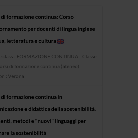
 di formazione continua: Corso
iornamento per docenti di lingua inglese
ua, letteratura e cultura
e class : FORMAZIONE CONTINUA - Classe
Corsi di formazione continua (ateneo)
on : Verona
 di formazione continua in
cazione e didattica della sostenibilità.
enti, metodi e "nuovi" linguaggi per
are la sostenibilità