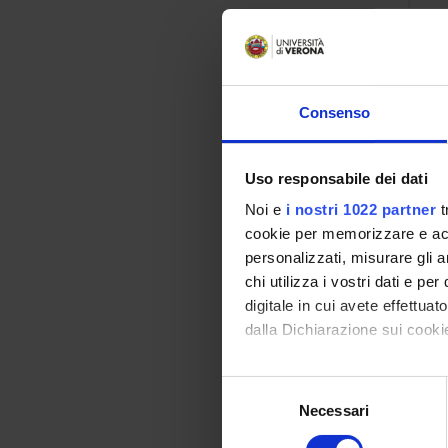
Co
ag
De
Consenso
per
Loc
Uso responsabile dei dati
Noi e
i nostri 1022 partner
t
cookie per memorizzare e acce
Co
personalizzati, misurare gli an
te
chi utilizza i vostri dati e pe
digitale in cui avete effettua
De
dalla Dichiarazione sui cookie
per
Con il tuo consenso, vorrem
Selezione
Loc
raccogliere informazi
Necessari
del
Identificare il tuo di
consenso