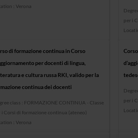
ation : Verona
Degre
per i 
Locati
rso di formazione continua in Corso
Corso
aggiornamento per docenti di lingua,
d’agg
teratura e cultura russa RKI, valido per la
tedesc
rmazione continua dei docenti
Degre
per i 
gree class : FORMAZIONE CONTINUA - Classe
Locati
 i Corsi di formazione continua (ateneo)
ation : Verona