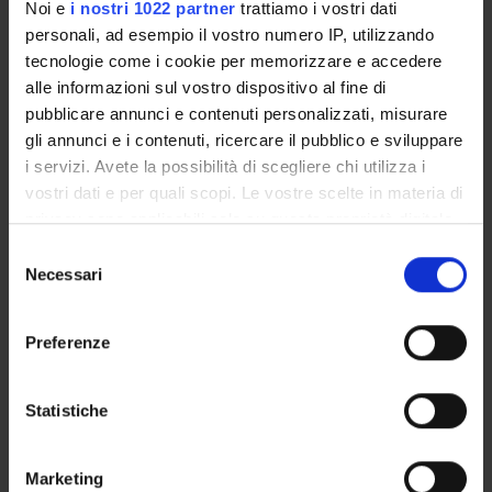
Noi e
i nostri 1022 partner
trattiamo i vostri dati
COMPONENTI
personali, ad esempio il vostro numero IP, utilizzando
tecnologie come i cookie per memorizzare e accedere
alle informazioni sul vostro dispositivo al fine di
Stefano Bazzaco
pubblicare annunci e contenuti personalizzati, misurare
Stefano Neri
gli annunci e i contenuti, ricercare il pubblico e sviluppare
i servizi. Avete la possibilità di scegliere chi utilizza i
Federica Zoppi
vostri dati e per quali scopi. Le vostre scelte in materia di
privacy sono applicabili solo su questa proprietà digitale
in cui avete effettuato le vostre scelte. È possibile
SEDUTE E VERBALI
Selezione
modificare o revocare il proprio consenso in qualsiasi
Necessari
del
momento dalla Dichiarazione sui cookie o facendo clic
consenso
sull'icona di attivazione della privacy.
Preferenze
ORGANIZZAZIONE
Con il tuo consenso, vorremmo anche:
raccogliere informazioni sulla tua posizione
Statistiche
GOVERNANCE
geografica, con un'approssimazione di qualche
metro,
COMMISSIONI
Marketing
Identificare il tuo dispositivo, scansionandolo