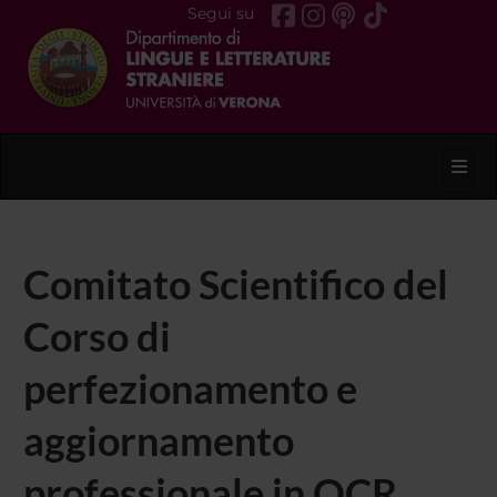
Segui su
Toggl
Comitato Scientifico del
Corso di
perfezionamento e
aggiornamento
professionale in OCR,