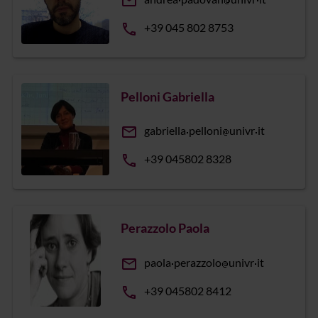
email
phone
+39 045 802 8753
Pelloni Gabriella
email
gabriella
pelloni
univr
it
phone
+39 045802 8328
Perazzolo Paola
email
paola
perazzolo
univr
it
phone
+39 045802 8412