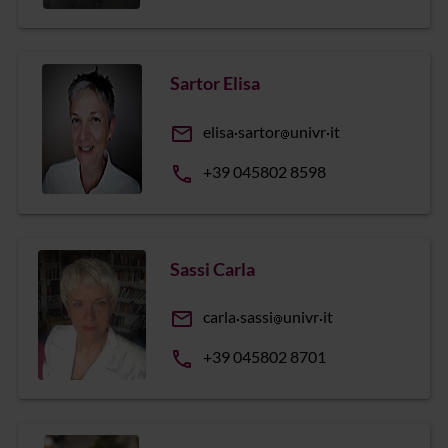
Sartor Elisa
email
elisa
sartor
univr
it
phone
+39 045802 8598
Sassi Carla
email
carla
sassi
univr
it
phone
+39 045802 8701