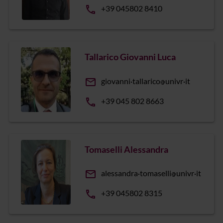
phone
+39 045802 8410
Tallarico Giovanni Luca
email
giovanni
tallarico
univr
it
phone
+39 045 802 8663
Tomaselli Alessandra
email
alessandra
tomaselli
univr
it
phone
+39 045802 8315