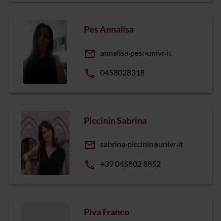
Pes Annalisa
email
annalisa
pes
univr
it
phone
0458028318
Piccinin Sabrina
email
sabrina
piccinin
univr
it
phone
+39 045802 8852
Piva Franco