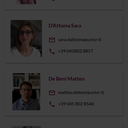
D'Attoma Sara
email
sara
dattoma
univr
it
phone
+39 045802 8857
De Beni Matteo
email
matteo
debeni
univr
it
phone
+39 045 802 8540