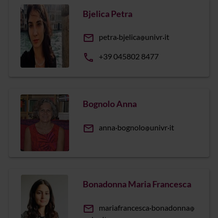
Bjelica Petra
email
petra
bjelica
univr
it
phone
+39 045802 8477
Bognolo Anna
email
anna
bognolo
univr
it
Bonadonna Maria Francesca
email
mariafrancesca
bonadonna