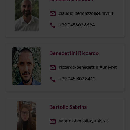
email
claudio
bendazzoli
univr
it
phone
+39 045802 8694
Benedettini Riccardo
email
riccardo
benedettini
univr
it
phone
+39 045 802 8413
Bertollo Sabrina
email
sabrina
bertollo
univr
it