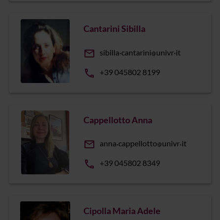
Cantarini Sibilla
email
sibilla
cantarini
univr
it
phone
+39 045802 8199
Cappellotto Anna
email
anna
cappellotto
univr
it
phone
+39 045802 8349
Cipolla Maria Adele