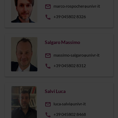
email
marco
rospocher
univr
it
phone
+39 045802 8326
Salgaro Massimo
email
massimo
salgaro
univr
it
phone
+39 045802 8312
Salvi Luca
email
luca
salvi
univr
it
phone
+39 045802 8468