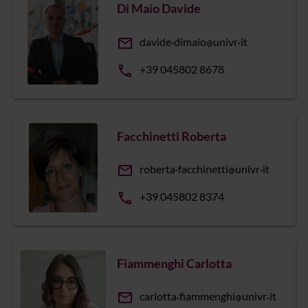
Di Maio Davide
email
davide
dimaio
univr
it
phone
+39 045802 8678
Facchinetti Roberta
email
roberta
facchinetti
univr
it
phone
+39 045802 8374
Fiammenghi Carlotta
email
carlotta
fiammenghi
univr
it