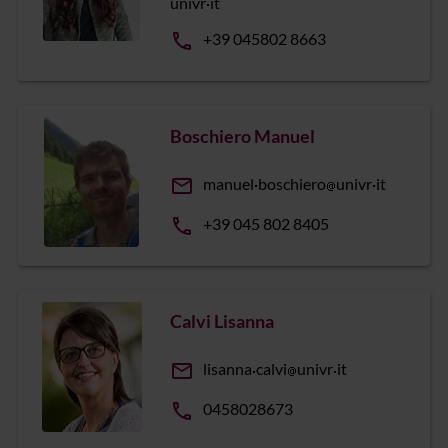
univr
it
phone
+39 045802 8663
Boschiero Manuel
email
manuel
boschiero
univr
it
phone
+39 045 802 8405
Calvi Lisanna
email
lisanna
calvi
univr
it
phone
0458028673