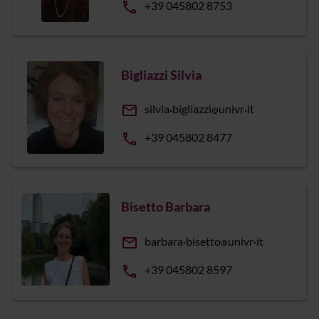
phone
+39 045802 8753
Bigliazzi Silvia
email
silvia
bigliazzi
univr
it
phone
+39 045802 8477
Bisetto Barbara
email
barbara
bisetto
univr
it
phone
+39 045802 8597