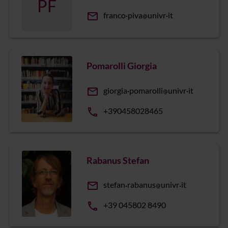
PF
email
franco
piva
univr
it
Pomarolli Giorgia
email
giorgia
pomarolli
univr
it
phone
+390458028465
Rabanus Stefan
email
stefan
rabanus
univr
it
phone
+39 045802 8490