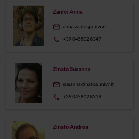
Zanfei Anna
email
anna
zanfei
univr
it
phone
+39 045802 8347
Zinato Susanna
email
susanna
zinato
univr
it
phone
+39 045802 8318
Zinato Andrea