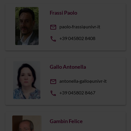
Frassi Paolo
email
paolo
frassi
univr
it
phone
+39 045802 8408
Gallo Antonella
email
antonella
gallo
univr
it
phone
+39 045802 8467
Gambin Felice