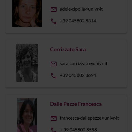
email
adele
cipolla
univr
it
phone
+39 045802 8314
Corrizzato Sara
email
sara
corrizzato
univr
it
phone
+39 045802 8694
Dalle Pezze Francesca
email
francesca
dallepezze
univr
it
phone
+ 39 045802 8598