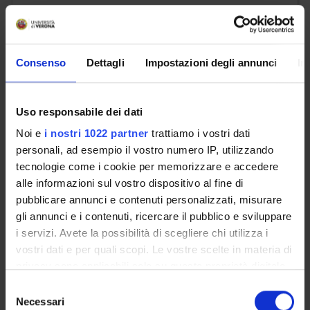
Gorris Rosanna
Consenso
Dettagli
Impostazioni degli annunci
In
email
rosanna
gorris
univr
it
phone
+39 045802 8324
Uso responsabile dei dati
Noi e
i nostri 1022 partner
trattiamo i vostri dati
personali, ad esempio il vostro numero IP, utilizzando
tecnologie come i cookie per memorizzare e accedere
Hartle Sharon
alle informazioni sul vostro dispositivo al fine di
pubblicare annunci e contenuti personalizzati, misurare
email
sharon
hartle
univr
it
gli annunci e i contenuti, ricercare il pubblico e sviluppare
i servizi. Avete la possibilità di scegliere chi utilizza i
phone
+39 045802 8259
vostri dati e per quali scopi. Le vostre scelte in materia di
privacy sono applicabili solo su questa proprietà digitale
in cui avete effettuato le vostre scelte. È possibile
Selezione
modificare o revocare il proprio consenso in qualsiasi
Necessari
del
Kofler Peter Erwin