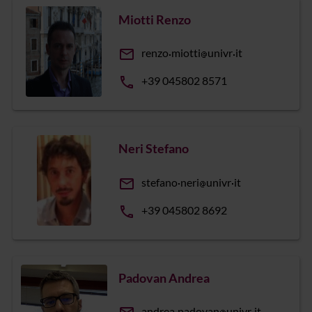
Miotti Renzo
email
renzo
miotti
univr
it
phone
+39 045802 8571
Neri Stefano
email
stefano
neri
univr
it
phone
+39 045802 8692
Padovan Andrea
andrea
padovan
univr
it