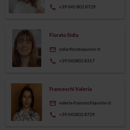
phone
+39 045 802 8729
Fiorato Sidia
email
sidia
fiorato
univr
it
phone
+39 045802 8317
Franceschi Valeria
email
valeria
franceschi
univr
it
phone
+39 045802 8729