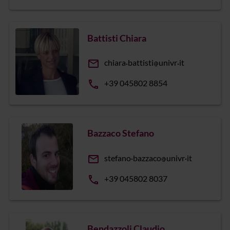
Battisti Chiara
email
chiara
battisti
univr
it
phone
+39 045802 8854
Bazzaco Stefano
email
stefano
bazzaco
univr
it
phone
+39 045802 8037
Bendazzoli Claudio