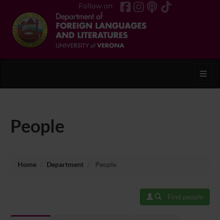
Follow on
Toggl
People
Home
Department
People
Find people