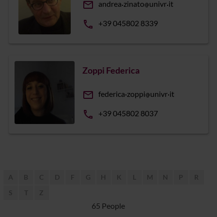
email
andrea
zinato
univr
it
phone
+39 045802 8339
Zoppi Federica
email
federica
zoppi
univr
it
phone
+39 045802 8037
A
B
C
D
F
G
H
K
L
M
N
P
R
S
T
Z
65 People