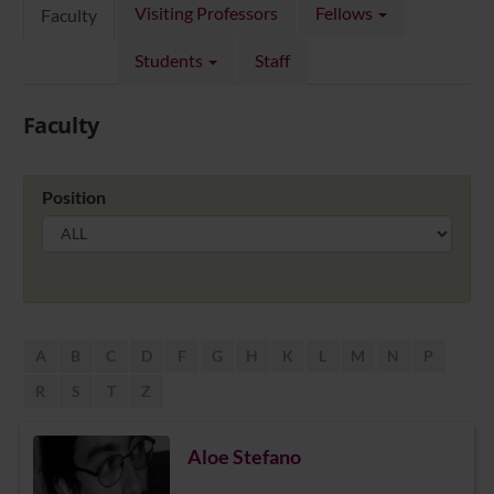
Visiting Professors
Fellows
Faculty
Students
Staff
Faculty
Position
A
B
C
D
F
G
H
K
L
M
N
P
R
S
T
Z
Aloe Stefano