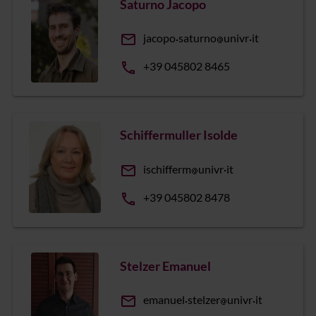
Saturno Jacopo
email
jacopo
saturno
univr
it
phone
+39 045802 8465
Schiffermuller Isolde
email
ischifferm
univr
it
phone
+39 045802 8478
Stelzer Emanuel
email
emanuel
stelzer
univr
it