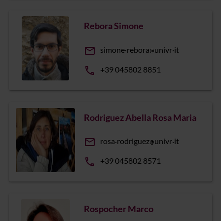
Rebora Simone
email
simone
rebora
univr
it
phone
+39 045802 8851
Rodriguez Abella Rosa Maria
email
rosa
rodriguez
univr
it
phone
+39 045802 8571
Rospocher Marco