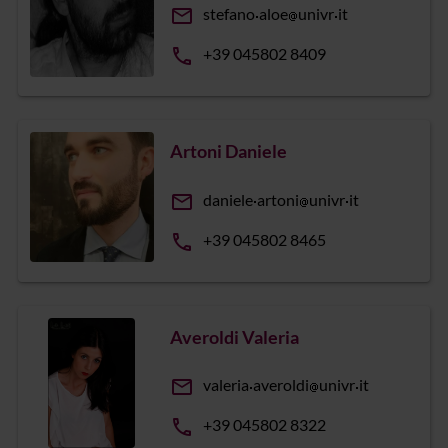
email
stefano
aloe
univr
it
phone
+39 045802 8409
Artoni Daniele
email
daniele
artoni
univr
it
phone
+39 045802 8465
Averoldi Valeria
email
valeria
averoldi
univr
it
phone
+39 045802 8322