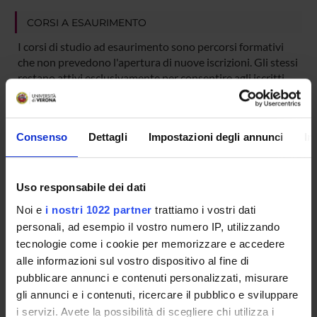
CORSI A ESAURIMENTO
I corsi di studio ad esaurimento sono percorsi formativi
che non prevedono l'apertura di nuove iscrizioni. Gli stessi
restano attivi esclusivamente per consentire agli iscritti
negli anni accademici precedenti di completare il proprio
percorso formativo. Tali corsi saranno successivamente
disattivati.
Consenso
Dettagli
Impostazioni degli annunci
In
CORSO A ESAURIMENTO
Uso responsabile dei dati
Dottorato in Letterature Straniere, Lingue
Noi e
i nostri 1022 partner
trattiamo i vostri dati
e Linguistica (ultimo ciclo attivato 36° - a.a.
personali, ad esempio il vostro numero IP, utilizzando
tecnologie come i cookie per memorizzare e accedere
2020-2021)
alle informazioni sul vostro dispositivo al fine di
pubblicare annunci e contenuti personalizzati, misurare
Classe di appartenenza: DOTTORATI
gli annunci e i contenuti, ricercare il pubblico e sviluppare
Sede: Verona
i servizi. Avete la possibilità di scegliere chi utilizza i