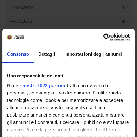
RESEARCH
PROJECTS
ASSIGNMENTS
Consenso
Dettagli
Impostazioni degli annunci
In
ORGANISATION
Uso responsabile dei dati
GOVERNANCE
Noi e
i nostri 1022 partner
trattiamo i vostri dati
personali, ad esempio il vostro numero IP, utilizzando
COMMITTEES
tecnologie come i cookie per memorizzare e accedere
alle informazioni sul vostro dispositivo al fine di
DEPARTMENT ADMINISTRATION OFFICES
pubblicare annunci e contenuti personalizzati, misurare
STUDENT ADMINISTRATION OFFICES
gli annunci e i contenuti, ricercare il pubblico e sviluppare
i servizi. Avete la possibilità di scegliere chi utilizza i
DEPARTMENT FACILITIES
vostri dati e per quali scopi. Le vostre scelte in materia di