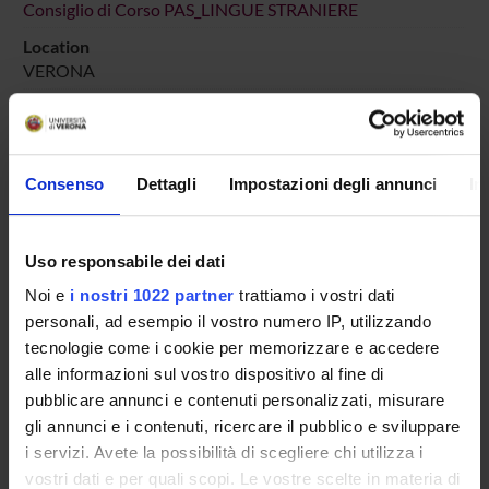
Consiglio di Corso PAS_LINGUE STRANIERE
Location
VERONA
Main Department
Foreign Languages and Literatures
Macro area
Consenso
Dettagli
Impostazioni degli annunci
In
Humanities
Subject area
Foreign Languages and Literatures
Uso responsabile dei dati
Noi e
i nostri 1022 partner
trattiamo i vostri dati
personali, ad esempio il vostro numero IP, utilizzando
tecnologie come i cookie per memorizzare e accedere
alle informazioni sul vostro dispositivo al fine di
Overview
pubblicare annunci e contenuti personalizzati, misurare
Enrolment Policy
gli annunci e i contenuti, ricercare il pubblico e sviluppare
Courses
i servizi. Avete la possibilità di scegliere chi utilizza i
Academic Calendar
vostri dati e per quali scopi. Le vostre scelte in materia di