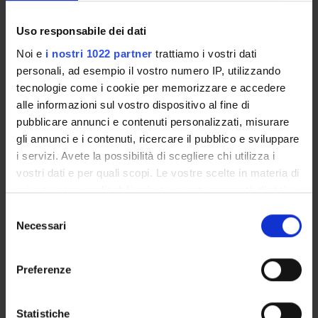
Uso responsabile dei dati
16
17
18
19
20
21
22
Noi e
i nostri 1022 partner
trattiamo i vostri dati
personali, ad esempio il vostro numero IP, utilizzando
tecnologie come i cookie per memorizzare e accedere
23
24
25
26
27
28
29
alle informazioni sul vostro dispositivo al fine di
pubblicare annunci e contenuti personalizzati, misurare
gli annunci e i contenuti, ricercare il pubblico e sviluppare
i servizi. Avete la possibilità di scegliere chi utilizza i
vostri dati e per quali scopi. Le vostre scelte in materia di
30
31
1
2
3
4
5
privacy sono applicabili solo su questa proprietà digitale
in cui avete effettuato le vostre scelte. È possibile
Selezione
modificare o revocare il proprio consenso in qualsiasi
Necessari
del
momento dalla Dichiarazione sui cookie o facendo clic
consenso
sull'icona di attivazione della privacy.
Preferenze
Contacts
Con il tuo consenso, vorremmo anche:
raccogliere informazioni sulla tua posizione
Statistiche
People