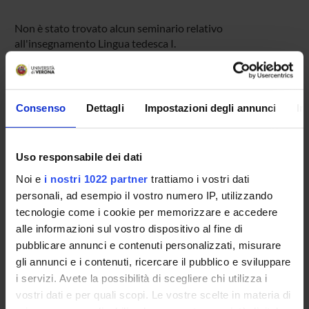
Non è stato trovato alcun seminario relativo
all'insegnamento Lingua tedesca I.
OFFERTA FORMATIVA
Consenso
Dettagli
Impostazioni degli annunci
In
CORSI DI STUDIO
Uso responsabile dei dati
DOTTORATI DI RICERCA E FORMAZIONE
SUPERIORE
Noi e
i nostri 1022 partner
trattiamo i vostri dati
personali, ad esempio il vostro numero IP, utilizzando
tecnologie come i cookie per memorizzare e accedere
Contatti
alle informazioni sul vostro dispositivo al fine di
Persone
pubblicare annunci e contenuti personalizzati, misurare
Luoghi
gli annunci e i contenuti, ricercare il pubblico e sviluppare
i servizi. Avete la possibilità di scegliere chi utilizza i
Calendario
vostri dati e per quali scopi. Le vostre scelte in materia di