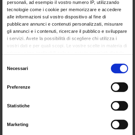
personali, ad esempio il vostro numero IP, utilizzando
Anna Cappellotto
tecnologie come i cookie per memorizzare e accedere
Professore associato
alle informazioni sul vostro dispositivo al fine di
pubblicare annunci e contenuti personalizzati, misurare
Maria Adele Cipolla
gli annunci e i contenuti, ricercare il pubblico e sviluppare
Professore ordinario
i servizi. Avete la possibilità di scegliere chi utilizza i
vostri dati e per quali scopi. Le vostre scelte in materia di
privacy sono applicabili solo su questa proprietà digitale
COMPETENZE
in cui avete effettuato le vostre scelte. È possibile
Selezione
modificare o revocare il proprio consenso in qualsiasi
Necessari
PROGETTI
del
momento dalla Dichiarazione sui cookie o facendo clic
consenso
sull'icona di attivazione della privacy.
Preferenze
Con il tuo consenso, vorremmo anche:
ATTIVITÀ
raccogliere informazioni sulla tua posizione
Statistiche
geografica, con un'approssimazione di qualche
AREE DI RICERCA
metro,
Marketing
Identificare il tuo dispositivo, scansionandolo
GRUPPI DI RICERCA
attivamente alla ricerca di caratteristiche specifiche