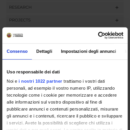
RESEARCH
PROJECTS
ASSIGNMENTS
Consenso
Dettagli
Impostazioni degli annunci
In
ORGANISATION
Uso responsabile dei dati
GOVERNANCE
Noi e
i nostri 1022 partner
trattiamo i vostri dati
personali, ad esempio il vostro numero IP, utilizzando
COMMITTEES
tecnologie come i cookie per memorizzare e accedere
alle informazioni sul vostro dispositivo al fine di
DEPARTMENT ADMINISTRATION OFFICES
pubblicare annunci e contenuti personalizzati, misurare
STUDENT ADMINISTRATION OFFICES
gli annunci e i contenuti, ricercare il pubblico e sviluppare
i servizi. Avete la possibilità di scegliere chi utilizza i
DEPARTMENT FACILITIES
vostri dati e per quali scopi. Le vostre scelte in materia di