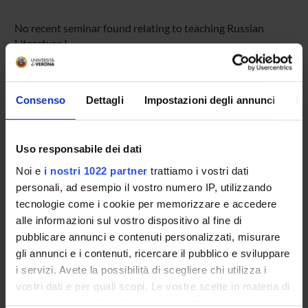
No recent seminar found relating to teaching Russian
Literature I.
Consenso
Dettagli
Impostazioni degli annunci
In
STUDYING
COURSES
Uso responsabile dei dati
PHD PROGRAMMES AND POSTGRADUATE
Noi e
i nostri 1022 partner
trattiamo i vostri dati
COURSES
personali, ad esempio il vostro numero IP, utilizzando
tecnologie come i cookie per memorizzare e accedere
Contacts
alle informazioni sul vostro dispositivo al fine di
People
pubblicare annunci e contenuti personalizzati, misurare
gli annunci e i contenuti, ricercare il pubblico e sviluppare
Places
i servizi. Avete la possibilità di scegliere chi utilizza i
Calendar
vostri dati e per quali scopi. Le vostre scelte in materia di
privacy sono applicabili solo su questa proprietà digitale