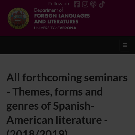
Follow on
Toggl
All forthcoming seminars
- Themes, forms and
genres of Spanish-
American literature -
(2018/2019)