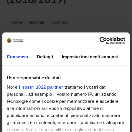
Home
Teaching
Seminars
No recent seminar found relating to teaching Themes,
forms and genres of Spanish-American literature.
Consenso
Dettagli
Impostazioni degli annunci
In
STUDYING
Uso responsabile dei dati
COURSES
Noi e
i nostri 1022 partner
trattiamo i vostri dati
personali, ad esempio il vostro numero IP, utilizzando
PHD PROGRAMMES AND POSTGRADUATE
tecnologie come i cookie per memorizzare e accedere
COURSES
alle informazioni sul vostro dispositivo al fine di
pubblicare annunci e contenuti personalizzati, misurare
Contacts
gli annunci e i contenuti, ricercare il pubblico e sviluppare
People
i servizi. Avete la possibilità di scegliere chi utilizza i