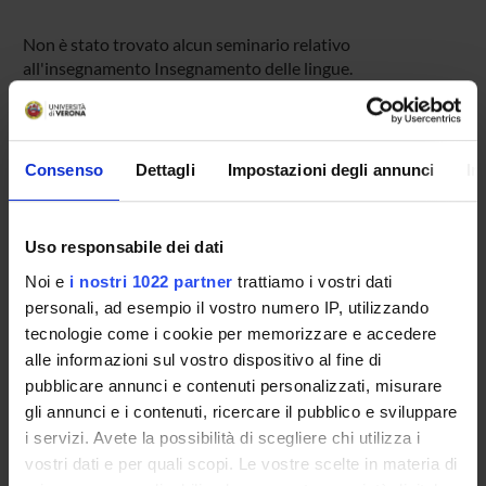
Non è stato trovato alcun seminario relativo
all'insegnamento Insegnamento delle lingue.
OFFERTA FORMATIVA
Consenso
Dettagli
Impostazioni degli annunci
In
CORSI DI STUDIO
Uso responsabile dei dati
DOTTORATI DI RICERCA E FORMAZIONE
SUPERIORE
Noi e
i nostri 1022 partner
trattiamo i vostri dati
personali, ad esempio il vostro numero IP, utilizzando
tecnologie come i cookie per memorizzare e accedere
Contatti
alle informazioni sul vostro dispositivo al fine di
Persone
pubblicare annunci e contenuti personalizzati, misurare
Luoghi
gli annunci e i contenuti, ricercare il pubblico e sviluppare
i servizi. Avete la possibilità di scegliere chi utilizza i
Calendario
vostri dati e per quali scopi. Le vostre scelte in materia di