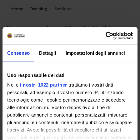
Home
Teaching
Seminars
No recent seminar found relating to teaching Italian
Literature.
Consenso
Dettagli
Impostazioni degli annunci
In
STUDYING
Uso responsabile dei dati
COURSES
Noi e
i nostri 1022 partner
trattiamo i vostri dati
PHD PROGRAMMES AND POSTGRADUATE
personali, ad esempio il vostro numero IP, utilizzando
COURSES
tecnologie come i cookie per memorizzare e accedere
alle informazioni sul vostro dispositivo al fine di
Contacts
pubblicare annunci e contenuti personalizzati, misurare
People
gli annunci e i contenuti, ricercare il pubblico e sviluppare
i servizi. Avete la possibilità di scegliere chi utilizza i
Places
vostri dati e per quali scopi. Le vostre scelte in materia di