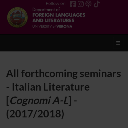
Follow on
Toggl
All forthcoming seminars
- Italian Literature
[
Cognomi A-L
] -
(2017/2018)