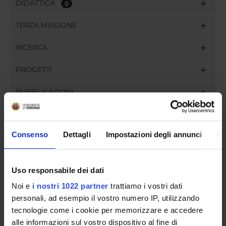
DIDATTICA
0
TERZA MISSIONE
RICERCA
PROGETTI
PUBBLICAZIONI
INCARICHI
Consenso
Dettagli
Impostazioni degli annunci
In
ORGANIZZAZIONE
Uso responsabile dei dati
Noi e
i nostri 1022 partner
trattiamo i vostri dati
GOVERNANCE
personali, ad esempio il vostro numero IP, utilizzando
tecnologie come i cookie per memorizzare e accedere
COMMISSIONI
alle informazioni sul vostro dispositivo al fine di