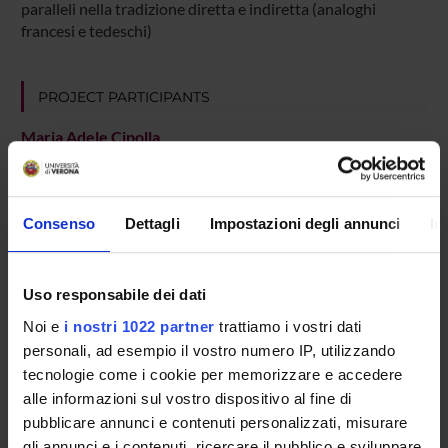
paralleli nella tradizione diretta e indiretta (analoghi
francesi e tedeschi)
PROJECT PARTICIPANTS
Maria Adele Cipolla
Full Professor
Consenso
Dettagli
Impostazioni degli annunci
In
RESEARCH AREAS INVOLVED IN THE PROJECT
Collections: Middle High German
Uso responsabile dei dati
Filologia germanica
Noi e
i nostri 1022 partner
trattiamo i vostri dati
Germanic Philology. Linguistics: Extinct ancient or medieval 
personali, ad esempio il vostro numero IP, utilizzando
tecnologie come i cookie per memorizzare e accedere
German literature: Collections
alle informazioni sul vostro dispositivo al fine di
History of German literature: Medieval
pubblicare annunci e contenuti personalizzati, misurare
gli annunci e i contenuti, ricercare il pubblico e sviluppare