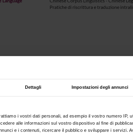
e Language
Chinese Corpus Linguistics - Chinese Leg
Pratiche di riscrittura e traduzione intrali
Dettagli
Impostazioni degli annunci
rattiamo i vostri dati personali, ad esempio il vostro numero IP, 
dere alle informazioni sul vostro dispositivo al fine di pubblica
nunci e i contenuti, ricercare il pubblico e sviluppare i servizi. A