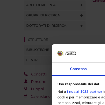
Chines
AREE DI RICERCA
GRUPPI DI RICERCA
DOTTORATI DI RICERCA
STRUTTURE
BIBLIOTECHE
CENTRI
Consenso
Contatti
Persone
Uso responsabile dei dati
Luoghi
Noi e
i nostri 1022 partner
t
Calendario
cookie per memorizzare e acce
personalizzati, misurare gli an