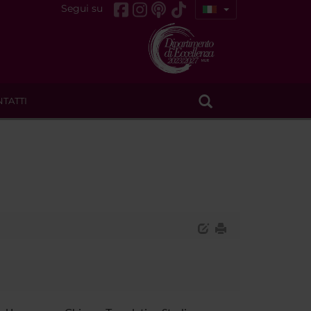
Segui su
TATTI