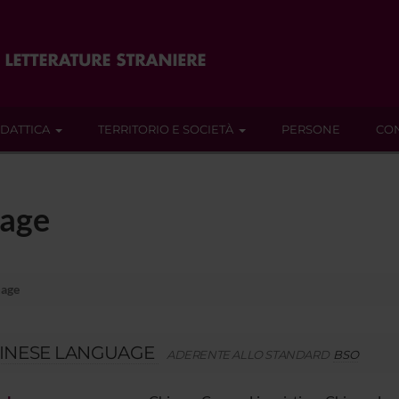
IDATTICA
TERRITORIO E SOCIETÀ
PERSONE
CON
uage
uage
INESE LANGUAGE
ADERENTE ALLO STANDARD
BSO