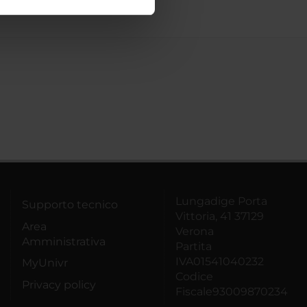
ostri partner che si occupano
azioni che hai fornito loro o
Lungadige Porta
Supporto tecnico
Vittoria, 41 37129
Area
Verona
Amministrativa
Partita
IVA01541040232
MyUnivr
Codice
Privacy policy
Fiscale93009870234