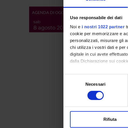
Parole 
Id prod
AGENDA DI OGGI
Uso responsabile dei dati
Handle 
sab
Noi e
i nostri 1022 partner
t
8 agosto 2026
deposita
cookie per memorizzare e acce
ultima 
personalizzati, misurare gli an
chi utilizza i vostri dati e pe
Citazio
digitale in cui avete effettua
dalla Dichiarazione sui cookie
Con il tuo consenso, vorrem
Consul
Selezione
raccogliere informazi
Necessari
del
Identificare il tuo di
consenso
PROGET
digitali).
TITOL
Approfondisci come vengono el
Le var
modificare o ritirare il tuo 
Rifiuta
Utilizziamo i cookie per perso
<<indi