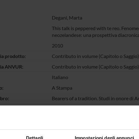
Degani, Marta
This talk is peppered with te reo. Fenomen
neozelandese: una prospettiva diacronic
2010
ia prodotto:
Contributo in volume (Capitolo o Saggio)
gia ANVUR:
Contributo in volume (Capitolo o Saggio)
Italiano
o:
A Stampa
ibro:
Bearers of a tradition. Studi in onore di A
itrice:
Fiorini
9788896419137
llo pagine:
89-96
Dettagli
Impostazioni degli annunci