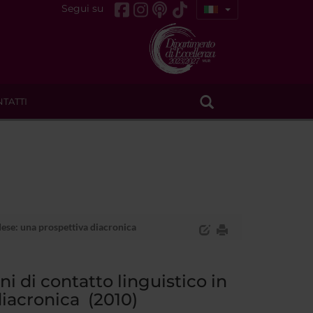
Segui su
TATTI
dese: una prospettiva diacronica
i di contatto linguistico in
iacronica (2010)