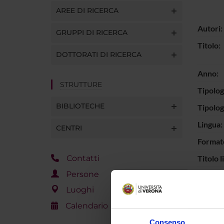
AREE DI RICERCA
Autori:
GRUPPI DI RICERCA
Titolo:
DOTTORATI DI RICERCA
Anno:
STRUTTURE
Tipolog
BIBLIOTECHE
Tipolo
Lingua:
CENTRI
Format
Titolo l
Contatti
Persone
Casa ed
Luoghi
ISBN:
Calendario
Interva
Consenso