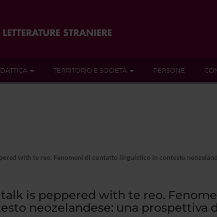
IDATTICA
TERRITORIO E SOCIETÀ
PERSONE
CON
ppered with te reo. Fenomeni di contatto linguistico in contesto neozelan
 talk is peppered with te reo. Fenomen
esto neozelandese: una prospettiva d