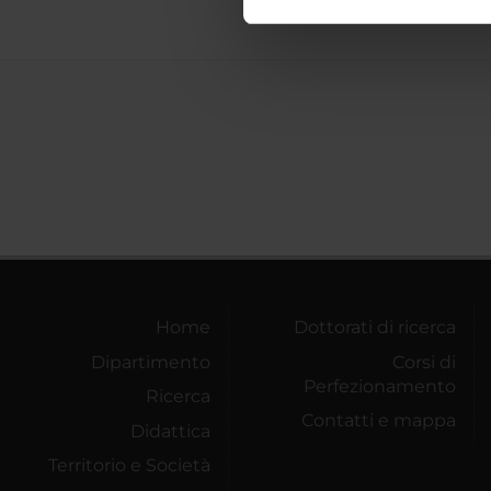
nostro traffico. Condividiamo 
di analisi dei dati web, pubbl
che hanno raccolto dal tuo uti
Home
Dottorati di ricerca
Dipartimento
Corsi di
Perfezionamento
Ricerca
Contatti e mappa
Didattica
Territorio e Società