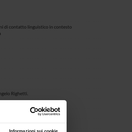
i di contatto linguistico in contesto
a
ngelo Righetti.
Informazioni sui cookie