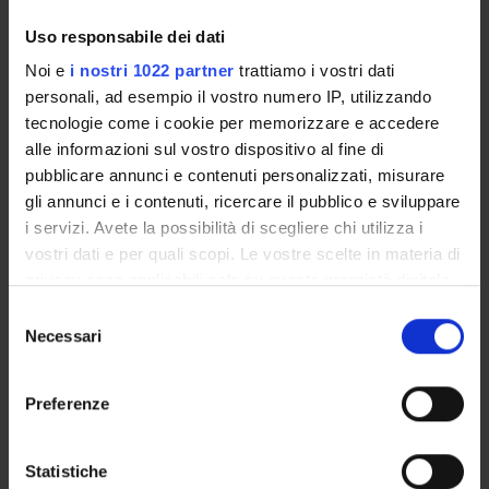
Uso responsabile dei dati
ATTIVITÀ
Noi e
i nostri 1022 partner
trattiamo i vostri dati
personali, ad esempio il vostro numero IP, utilizzando
AREE DI RICERCA
tecnologie come i cookie per memorizzare e accedere
alle informazioni sul vostro dispositivo al fine di
GRUPPI DI RICERCA
pubblicare annunci e contenuti personalizzati, misurare
DOTTORATI DI RICERCA
gli annunci e i contenuti, ricercare il pubblico e sviluppare
i servizi. Avete la possibilità di scegliere chi utilizza i
STRUTTURE
vostri dati e per quali scopi. Le vostre scelte in materia di
privacy sono applicabili solo su questa proprietà digitale
BIBLIOTECHE
in cui avete effettuato le vostre scelte. È possibile
Selezione
modificare o revocare il proprio consenso in qualsiasi
Necessari
del
CENTRI
momento dalla Dichiarazione sui cookie o facendo clic
consenso
sull'icona di attivazione della privacy.
Contatti
Preferenze
Persone
Con il tuo consenso, vorremmo anche:
raccogliere informazioni sulla tua posizione
Luoghi
Statistiche