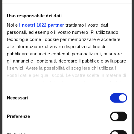
PUBBLICAZIONI
Uso responsabile dei dati
INCARICHI
Noi e
i nostri 1022 partner
trattiamo i vostri dati
personali, ad esempio il vostro numero IP, utilizzando
tecnologie come i cookie per memorizzare e accedere
alle informazioni sul vostro dispositivo al fine di
ORGANIZZAZIONE
pubblicare annunci e contenuti personalizzati, misurare
gli annunci e i contenuti, ricercare il pubblico e sviluppare
GOVERNANCE
i servizi. Avete la possibilità di scegliere chi utilizza i
vostri dati e per quali scopi. Le vostre scelte in materia di
COMMISSIONI
privacy sono applicabili solo su questa proprietà digitale
in cui avete effettuato le vostre scelte. È possibile
UFFICI E STRUTTURE DI SERVIZIO
Selezione
modificare o revocare il proprio consenso in qualsiasi
Necessari
del
SERVIZI DI SEGRETERIA STUDENTI
momento dalla Dichiarazione sui cookie o facendo clic
consenso
sull'icona di attivazione della privacy.
Preferenze
STRUTTURE DEL DIPARTIMENTO
Con il tuo consenso, vorremmo anche:
BIBLIOTECHE
raccogliere informazioni sulla tua posizione