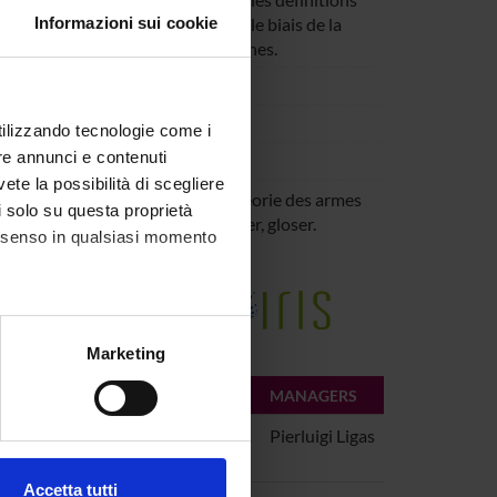
 une approche diachronique, par le biais de la
Informazioni sui cookie
iècle et des sources contemporaines.
utilizzando tecnologie come i
re annunci e contenuti
vete la possibilità di scegliere
 techniques de l’escrime : de La théorie des armes
li solo su questa proprietà
s
Autrement dit: définir, reformuler, gloser.
consenso in qualsiasi momento
Hermann
,
2017
,
pp. 223-240
e della Ricerca di Ateneo
alche metro,
Marketing
e specifiche (impronte
RTMENT
MANAGERS
ezione dettagli
. Puoi
tment Lingue e Letterature
Pierluigi Ligas
ere
Accetta tutti