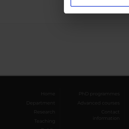
Utilizziamo i cookie per perso
<<bac
nostro traffico. Condividiamo 
di analisi dei dati web, pubbl
che hanno raccolto dal tuo uti
Home
PhD programmes
Department
Advanced courses
Research
Contact
information
Teaching