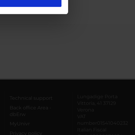
l media e per analizzare il
ostri partner che si occupano
azioni che hai fornito loro o
Lungadige Porta
Technical support
Vittoria, 41 37129
Back office Area -
Verona
dbErw
VAT
number01541040232
MyUnivr
Italian Fiscal
Privacy policy