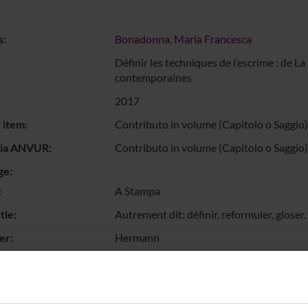
s:
Bonadonna, Maria Francesca
Définir les techniques de l’escrime : de L
contemporaines
2017
 item:
Contributo in volume (Capitolo o Saggio)
gia ANVUR:
Contributo in volume (Capitolo o Saggio)
ge:
:
A Stampa
tle:
Autrement dit: définir, reformuler, glose
er:
Hermann
umbers:
223-240
d:
lexicographie sportive, escrime, définitio
escription of
Dans cette contribution, nous nous propos