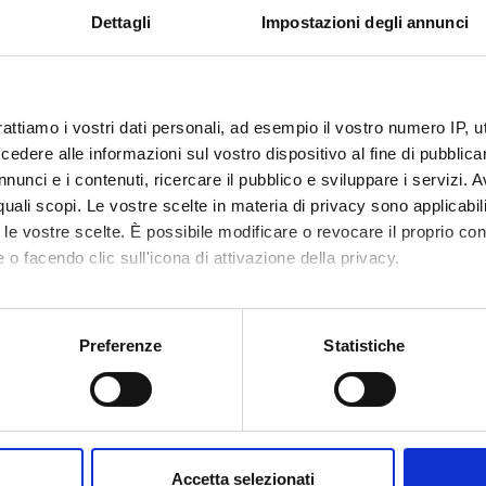
s:
de quelques techniques de l’escrime selon
Dettagli
Impostazioni degli annunci
comparaison entre un manuel du XVIIIe s
 ID:
99248
IRIS:
11562/969890
rattiamo i vostri dati personali, ad esempio il vostro numero IP, 
dere alle informazioni sul vostro dispositivo al fine di pubblica
dified:
July 3, 2024
nunci e i contenuti, ricercare il pubblico e sviluppare i servizi. A
raphic citation:
Bonadonna, Maria Francesca
,
Définir les
r quali scopi. Le vostre scelte in materia di privacy sono applicabi
de Balthazar aux sources contemporaine
to le vostre scelte. È possibile modificare o revocare il proprio 
Mélanges en hommage à Pierluigi Ligas
,
 o facendo clic sull'icona di attivazione della privacy.
ta la scheda completa presente nel
repository istituzional
mo anche:
oni sulla tua posizione geografica, con un'approssimazione di qu
Preferenze
Statistiche
D PROJECTS
spositivo, scansionandolo attivamente alla ricerca di caratteristich
DEPA
aborati i tuoi dati personali e imposta le tue preferenze nella
s
ti lessicografici per la descrizione del lessico sportivo
Depar
consenso in qualsiasi momento dalla Dichiarazione sui cookie.
se
Strani
Accetta selezionati