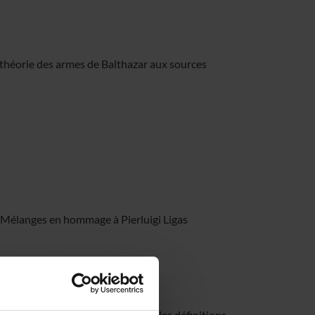
a théorie des armes de Balthazar aux sources
r. Mélanges en hommage à Pierluigi Ligas
n
ons de considérer les termes et les définitions