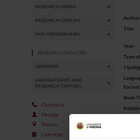
RESEARCH AREAS
Author
RESEARCH GROUPS
Title:
PHD PROGRAMMES
Year:
RESEARCH FACILITIES
Type of
LIBRARIES
Tipolo
Langua
LABORATORIES AND
RESEARCH CENTRES
Format
Book Ti
Contacts
Publish
People
Page n
Places
Keywor
Calendar
Short d