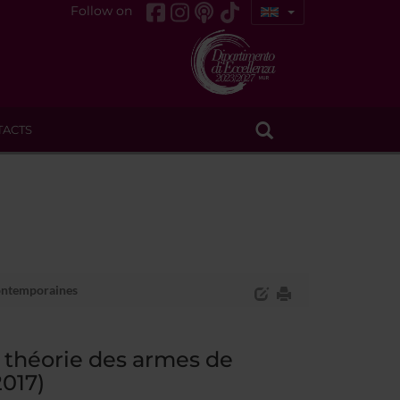
Follow on
TACTS
contemporaines
a théorie des armes de
017)