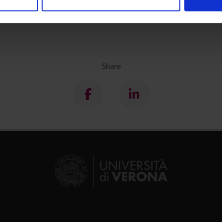
nalizzare contenuti ed annunci, per fornire funzionalità dei socia
k
inoltre informazioni sul modo in cui utilizzi il nostro sito con i n
icità e social media, i quali potrebbero combinarle con altre inform
lizzo dei loro servizi.
Share