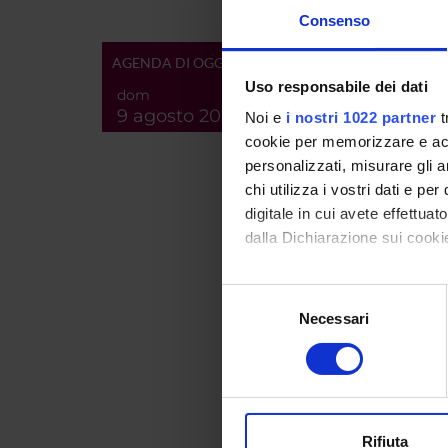
content
Consenso
AGENDA DI OGGI
Product
Uso responsabile dei dati
dom
Handle 
9 agosto 2026
Noi e
i nostri 1022 partner
t
cookie per memorizzare e acce
Last Mo
personalizzati, misurare gli an
Bibliog
chi utilizza i vostri dati e pe
digitale in cui avete effettua
dalla Dichiarazione sui cookie
Consul
Con il tuo consenso, vorrem
Selezione
raccogliere informazi
Necessari
del
RELATE
Identificare il tuo di
consenso
TITLE
digitali).
Approfondisci come vengono el
Strumen
modificare o ritirare il tuo 
france
Rifiuta