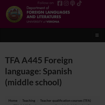
Follow on
Toggl
TFA A445 Foreign
language: Spanish
(middle school)
Home
Teaching
Teacher qualification courses (TFA)