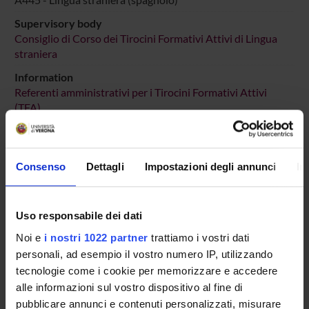
Supervisory body
Consiglio di Corso dei Tirocini Formativi Attivi di Lingua
straniera
Information
Referenti amministrativi per i Tirocini Formativi Attivi
(TFA)
Location
VERONA
Consenso
Dettagli
Impostazioni degli annunci
In
Main Department
Foreign Languages and Literatures
Macro area
Uso responsabile dei dati
Humanities
Noi e
i nostri 1022 partner
trattiamo i vostri dati
Subject area
personali, ad esempio il vostro numero IP, utilizzando
Foreign Languages and Literatures
tecnologie come i cookie per memorizzare e accedere
alle informazioni sul vostro dispositivo al fine di
pubblicare annunci e contenuti personalizzati, misurare