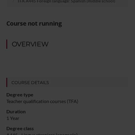
TFA A445 Foreign language: Spanish (middle school)
Course not running
OVERVIEW
COURSE DETAILS
Degree type
Teacher qualification courses (TFA)
Duration
1 Year
Degree class
A445 - Lingua straniera (spagnolo)