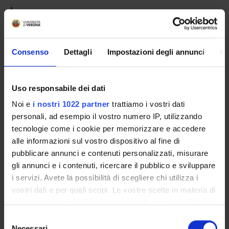
PROJECT PARTICIPANTS
Isolde Schiffermuller
Full Professor
Consenso
Dettagli
Impostazioni degli annunci
In
Uso responsabile dei dati
RESEARCH AREAS INVOLVED IN THE PROJECT
Noi e
i nostri 1022 partner
trattiamo i vostri dati
Letterature tedesca e austriaca
personali, ad esempio il vostro numero IP, utilizzando
German literature: Individual authors or works
tecnologie come i cookie per memorizzare e accedere
alle informazioni sul vostro dispositivo al fine di
pubblicare annunci e contenuti personalizzati, misurare
gli annunci e i contenuti, ricercare il pubblico e sviluppare
ACTIVITIES
i servizi. Avete la possibilità di scegliere chi utilizza i
vostri dati e per quali scopi. Le vostre scelte in materia di
RESEARCH AREAS
privacy sono applicabili solo su questa proprietà digitale
in cui avete effettuato le vostre scelte. È possibile
Selezione
RESEARCH GROUPS
modificare o revocare il proprio consenso in qualsiasi
Necessari