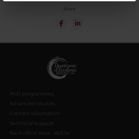
informazioni sul modo in cui utilizzi il nostro sito con i
Share
nostri partner che si occupano di analisi dei dati web,
pubblicità e social media, i quali potrebbero combinarle
con altre informazioni che hai fornito loro o che hanno
raccolto dal tuo utilizzo dei loro servizi.
PhD programmes
Advanced courses
Contact information
Technical support
Back office Area - dbErw