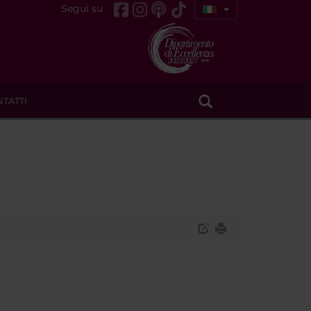
Segui su
TATTI