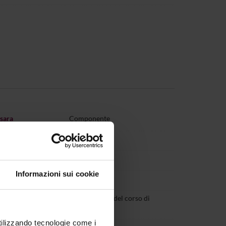
rsara
Componente
meli
Componente
lloni
Componente
Informazioni sui cookie
adovan
Componente
banus
Coordinatore del corso di
dottorato
utilizzando tecnologie come i