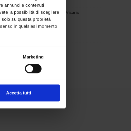
preafico
Componente
re annunci e contenuti
vete la possibilità di scegliere
a Tomaselli
Coordinatore Vicario
li solo su questa proprietà
nder
Componente
consenso in qualsiasi momento
eronesi
Componente
sott
Componente
alche metro,
Marketing
o Vietti
Componente
e specifiche (impronte
ezione dettagli
. Puoi
Accetta tutti
l media e per analizzare il
ostri partner che si occupano
azioni che hai fornito loro o