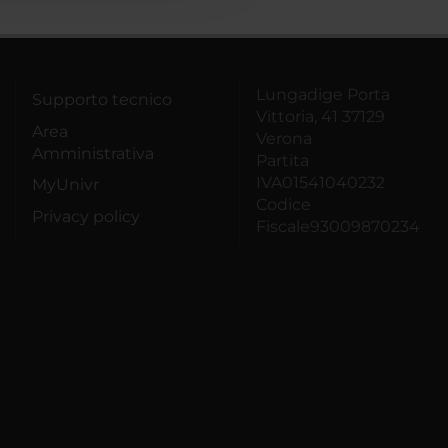
Lungadige Porta
Supporto tecnico
Vittoria, 41 37129
Area
Verona
Amministrativa
Partita
IVA01541040232
MyUnivr
Codice
Privacy policy
Fiscale93009870234