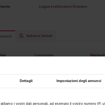
imento
Lingue e Letterature Straniere
Sedute e Verbali
onenti
Abel
Componente
Martina I
lber
Componente
Alfred La
Artoni
Componente
Chiara Me
Dettagli
Impostazioni degli annunci
antarini
Componente
Andrea P
ppellotto
Componente
Stefan Ra
ele Cipolla
Componente
rattiamo i vostri dati personali, ad esempio il vostro numero IP, 