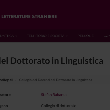
IDATTICA
TERRITORIO E SOCIETÀ
PERSONE
CON
el Dottorato in Linguistica
ollegiali
Collegio dei Docenti del Dottorato in Linguistica
natore
Stefan Rabanus
rgano
Collegio di dottorato