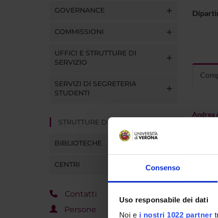
GOVERNANCE
Dipart
COMMISSIONI
UFFICI E STRUTTURE DI
SERVIZIO
Comp
SERVIZI DI SEGRETERIA
STUDENTI
Andrea 
STRUTTURE DEL DIPARTIMENTO
Birgit A
BIBLIOTECHE
Daniele 
CENTRI
Consenso
Sibilla C
Anna Ca
Contatti
Uso responsabile dei dati
Persone
Maria Ad
Noi e
i nostri 1022 partner
t