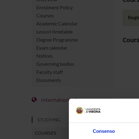
Enrolment Policy
Courses
Regis
Academic Calendar
Lesson timetable
Cours
Degree Programme
Exam calendar
Notices
Governing bodies
Faculty staff
Documents
International Students
STUDYING
Consenso
COURSES