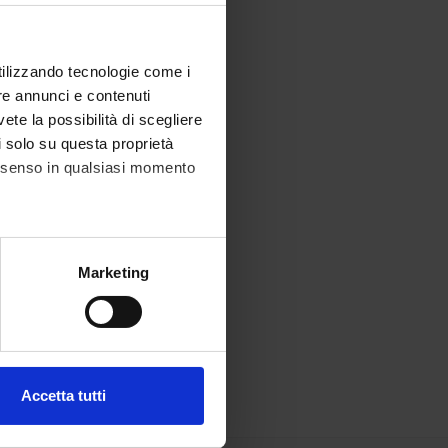
utilizzando tecnologie come i
re annunci e contenuti
vete la possibilità di scegliere
li solo su questa proprietà
consenso in qualsiasi momento
alche metro,
Marketing
e specifiche (impronte
ezione dettagli
. Puoi
Accetta tutti
l media e per analizzare il
ostri partner che si occupano