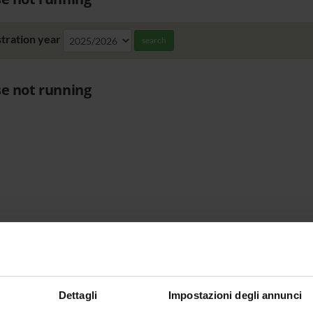
tration year
search
e not running
Dettagli
Impostazioni degli annunci