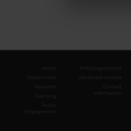
di analisi dei dati web, pubbl
che hanno raccolto dal tuo uti
Home
PhD programmes
Department
Advanced courses
Research
Contact
information
Teaching
Public
Engagement