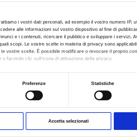
rattiamo i vostri dati personali, ad esempio il vostro numero IP, 
dere alle informazioni sul vostro dispositivo al fine di pubblica
nunci e i contenuti, ricercare il pubblico e sviluppare i servizi. A
r quali scopi. Le vostre scelte in materia di privacy sono applicabi
to le vostre scelte. È possibile modificare o revocare il proprio 
 o facendo clic sull'icona di attivazione della privacy.
mo anche:
oni sulla tua posizione geografica, con un'approssimazione di qu
Preferenze
Statistiche
spositivo, scansionandolo attivamente alla ricerca di caratteristich
aborati i tuoi dati personali e imposta le tue preferenze nella
s
consenso in qualsiasi momento dalla Dichiarazione sui cookie.
Accetta selezionati
nalizzare contenuti ed annunci, per fornire funzionalità dei socia
inoltre informazioni sul modo in cui utilizzi il nostro sito con i n