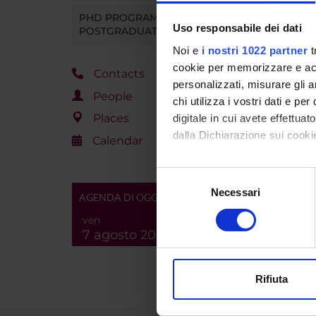
PHD PROGRAMMES AND
Uso responsabile dei dati
POSTGRADUATE COURSES
Noi e
i nostri 1022 partner
t
cookie per memorizzare e acce
Contacts
personalizzati, misurare gli an
People
chi utilizza i vostri dati e pe
Places
digitale in cui avete effettua
dalla Dichiarazione sui cookie
Calendar
Con il tuo consenso, vorrem
Selezione
raccogliere informazi
Necessari
del
AGENDA DI OGGI
Identificare il tuo di
consenso
ven
digitali).
7 agosto 2026
Approfondisci come vengono el
modificare o ritirare il tuo 
Rifiuta
Utilizziamo i cookie per perso
nostro traffico. Condividiamo 