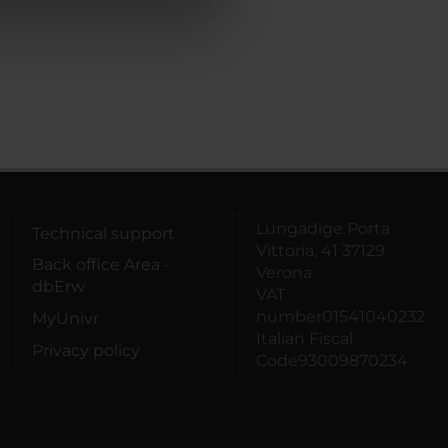
azioni che hai fornito loro o
Lungadige Porta
Technical support
Vittoria, 41 37129
Back office Area -
Verona
dbErw
VAT
number01541040232
MyUnivr
Italian Fiscal
Privacy policy
Code93009870234