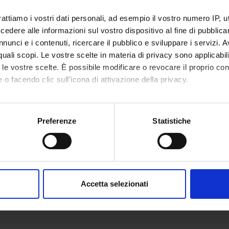
rattiamo i vostri dati personali, ad esempio il vostro numero IP, 
dere alle informazioni sul vostro dispositivo al fine di pubblica
nunci e i contenuti, ricercare il pubblico e sviluppare i servizi. A
r quali scopi. Le vostre scelte in materia di privacy sono applicabi
to le vostre scelte. È possibile modificare o revocare il proprio 
 o facendo clic sull'icona di attivazione della privacy.
mo anche:
oni sulla tua posizione geografica, con un'approssimazione di qu
Preferenze
Statistiche
spositivo, scansionandolo attivamente alla ricerca di caratteristich
aborati i tuoi dati personali e imposta le tue preferenze nella
s
consenso in qualsiasi momento dalla Dichiarazione sui cookie.
Accetta selezionati
nalizzare contenuti ed annunci, per fornire funzionalità dei socia
inoltre informazioni sul modo in cui utilizzi il nostro sito con i n
icità e social media, i quali potrebbero combinarle con altre inform