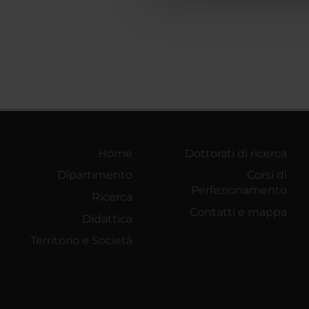
che hanno raccolto dal tuo uti
Home
Dottorati di ricerca
Dipartimento
Corsi di
Perfezionamento
Ricerca
Contatti e mappa
Didattica
Territorio e Società