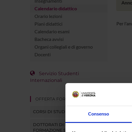
Insegnamenti
Anno
Calendario didattico
Orario lezioni
Per l'a
Piani didattici
Calendario esami
Bacheca avvisi
Organi collegiali e di governo
Docenti
Servizio Studenti
Internazionali
OFFERTA FORMATIVA
CORSI DI STUDIO
Consenso
DOTTORATI DI RICERCA E
FORMAZIONE SUPERIORE