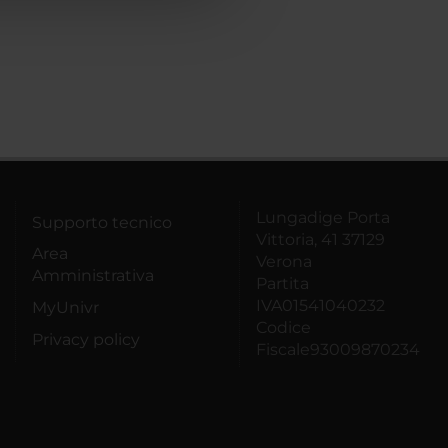
Lungadige Porta
Supporto tecnico
Vittoria, 41 37129
Area
Verona
Amministrativa
Partita
IVA01541040232
MyUnivr
Codice
Privacy policy
Fiscale93009870234