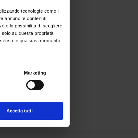
utilizzando tecnologie come i
re annunci e contenuti
vete la possibilità di scegliere
li solo su questa proprietà
consenso in qualsiasi momento
alche metro,
Marketing
e specifiche (impronte
ezione dettagli
. Puoi
Accetta tutti
l media e per analizzare il
ostri partner che si occupano
azioni che hai fornito loro o