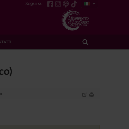
Segui su
TATTI
co)
co