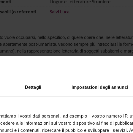
menti
Lingue e Letterature Straniere
abili (o referenti
Salvi Luca
to vuole
occuparsi, nello specifico,
di quelle opere che
,
nell
e
letteratur
ne apertamente post
-
umanista
,
vedono sempre più
intrecciarsi le form
umano)
,
nella rappresentazione letteraria di soggetti subalterni e
margi
ECIPANTI AL PROGETTO
lvi
Professore associato
Dettagli
Impostazioni degli annunci
DI RICERCA COINVOLTE DAL PROGETTO
rattiamo i vostri dati personali, ad esempio il vostro numero IP, 
ature iberiche e ispano-americane
dere alle informazioni sul vostro dispositivo al fine di pubblica
h Cultural Studies and Mentalities
nunci e i contenuti, ricercare il pubblico e sviluppare i servizi. A