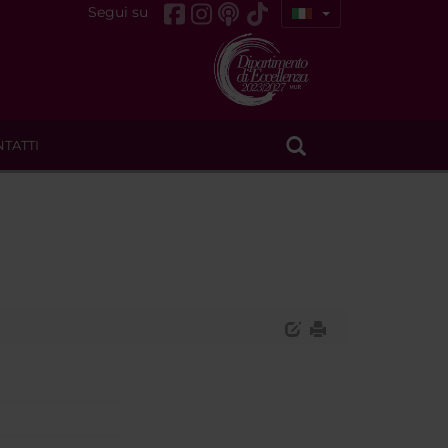
Segui su
TATTI