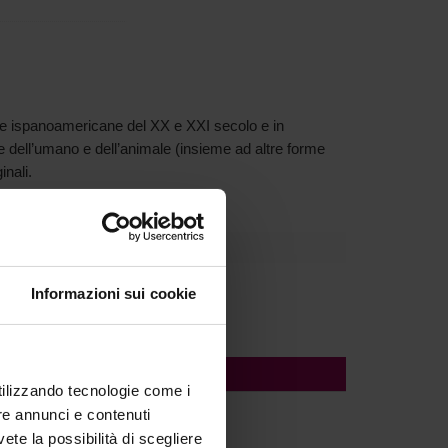
e
ispanoamericane
del XX e XXI secolo
e in
e dell
’
umano e dell
’
animale
(
insieme ad
altre
forme
nali.
Informazioni sui cookie
utilizzando tecnologie come i
re annunci e contenuti
vete la possibilità di scegliere