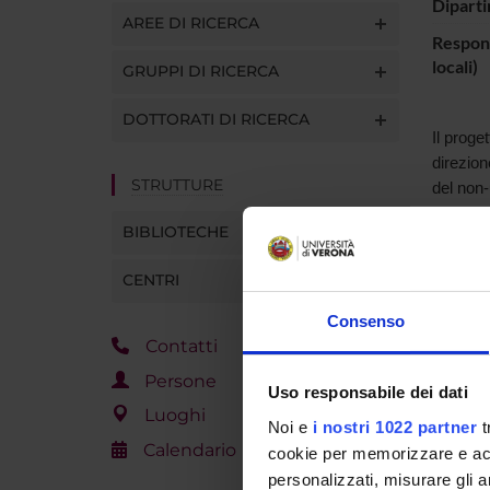
Diparti
AREE DI RICERCA
Respons
locali)
GRUPPI DI RICERCA
DOTTORATI DI RICERCA
Il
proget
direzio
STRUTTURE
del non
-
BIBLIOTECHE
PART
CENTRI
Luca Sa
Consenso
Contatti
Persone
Uso responsabile dei dati
AREE 
Luoghi
Noi e
i nostri 1022 partner
t
Letter
Calendario
cookie per memorizzare e acce
Spanis
personalizzati, misurare gli an