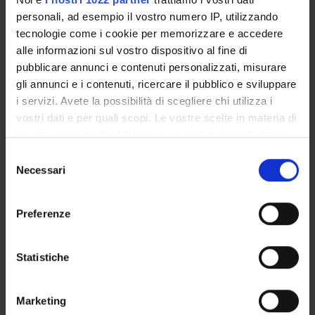
personali, ad esempio il vostro numero IP, utilizzando
COMPONENTI
tecnologie come i cookie per memorizzare e accedere
alle informazioni sul vostro dispositivo al fine di
pubblicare annunci e contenuti personalizzati, misurare
Anna Cappellotto
gli annunci e i contenuti, ricercare il pubblico e sviluppare
Professore associato
i servizi. Avete la possibilità di scegliere chi utilizza i
Maria Adele Cipolla
vostri dati e per quali scopi. Le vostre scelte in materia di
Professore ordinario
privacy sono applicabili solo su questa proprietà digitale
in cui avete effettuato le vostre scelte. È possibile
Selezione
modificare o revocare il proprio consenso in qualsiasi
Necessari
del
COMPETENZE
momento dalla Dichiarazione sui cookie o facendo clic
consenso
sull'icona di attivazione della privacy.
Preferenze
Con il tuo consenso, vorremmo anche:
raccogliere informazioni sulla tua posizione
Statistiche
ATTIVITÀ
geografica, con un'approssimazione di qualche
AREE DI RICERCA
metro,
Marketing
Identificare il tuo dispositivo, scansionandolo