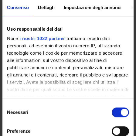
Assegno di ricerca finanziato dal PRIN:
Franciosini
Consenso
Dettagli
Impostazioni degli annunci
In
digitale: metodi e applicazioni per la digitalizzazione del
Vocabolario bidirezionale italiano-spagnolo
(01.02.2024-
31.01.2025). Titolare dell’assegno di ricerca: Dott.ssa
Uso responsabile dei dati
Amparo Alemany Martínez
.
Noi e
i nostri 1022 partner
trattiamo i vostri dati
Borsa di ricerca finanziata dal PRIN:
“Etichettatura XML
personali, ad esempio il vostro numero IP, utilizzando
degli elementi variazionali e grammaticali del dizionario
tecnologie come i cookie per memorizzare e accedere
bilingue italiano-spagnolo di Lorenzo Franciosini
alle informazioni sul vostro dispositivo al fine di
(1620)”.
Titolare della borsa di ricerca: Dott.
Daniel
pubblicare annunci e contenuti personalizzati, misurare
Eduardo Bejarano Bejarano
.
gli annunci e i contenuti, ricercare il pubblico e sviluppare
i servizi. Avete la possibilità di scegliere chi utilizza i
vostri dati e per quali scopi. Le vostre scelte in materia di
PARTECIPANTI AL PROGETTO
privacy sono applicabili solo su questa proprietà digitale
in cui avete effettuato le vostre scelte. È possibile
Amparo Alemany Martinez
Selezione
modificare o revocare il proprio consenso in qualsiasi
Professore a contratto
Necessari
del
momento dalla Dichiarazione sui cookie o facendo clic
consenso
Franklin Yessid Arias Bedoya
sull'icona di attivazione della privacy.
Professore a contratto
Preferenze