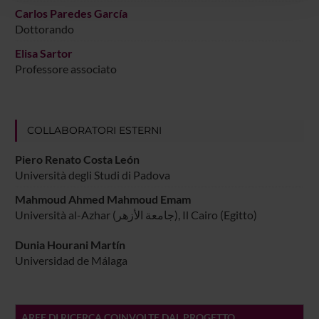
con altre informazioni che hai fornito loro o che hanno
Carlos Paredes García
raccolto dal tuo utilizzo dei loro servizi.
Dottorando
Elisa Sartor
Professore associato
COLLABORATORI ESTERNI
Piero Renato Costa León
Università degli Studi di Padova
Mahmoud Ahmed Mahmoud Emam
Università al-Azhar (جامعة الأزهر‎), Il Cairo (Egitto)
Dunia Hourani Martín
Universidad de Málaga
AREE DI RICERCA COINVOLTE DAL PROGETTO