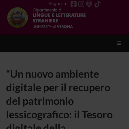
Segui su
Toggl
“Un nuovo ambiente
digitale per il recupero
del patrimonio
lessicografico: il Tesoro
digitale della