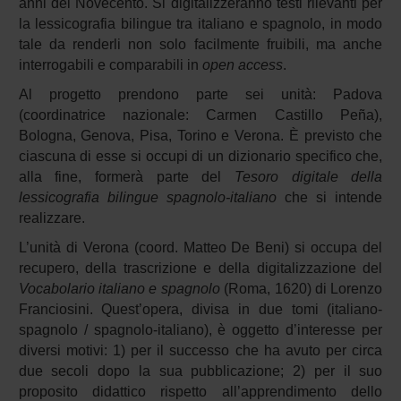
anni del Novecento. Si digitalizzeranno testi rilevanti per
la lessicografia bilingue tra italiano e spagnolo, in modo
tale da renderli non solo facilmente fruibili, ma anche
interrogabili e comparabili in
open access
.
Al progetto prendono parte sei unità: Padova
(coordinatrice nazionale: Carmen Castillo Peña),
Bologna, Genova, Pisa, Torino e Verona. È previsto che
ciascuna di esse si occupi di un dizionario specifico che,
alla fine, formerà parte del
Tesoro digitale della
lessicografia bilingue spagnolo-italiano
che si intende
realizzare.
L’unità di Verona (coord. Matteo De Beni) si occupa del
recupero, della trascrizione e della digitalizzazione del
Vocabolario italiano e
spagnolo
(Roma, 1620) di Lorenzo
Franciosini. Quest’opera, divisa in due tomi (italiano-
spagnolo / spagnolo-italiano), è oggetto d’interesse per
diversi motivi: 1) per il successo che ha avuto per circa
due secoli dopo la sua pubblicazione; 2) per il suo
proposito didattico rispetto all’apprendimento dello