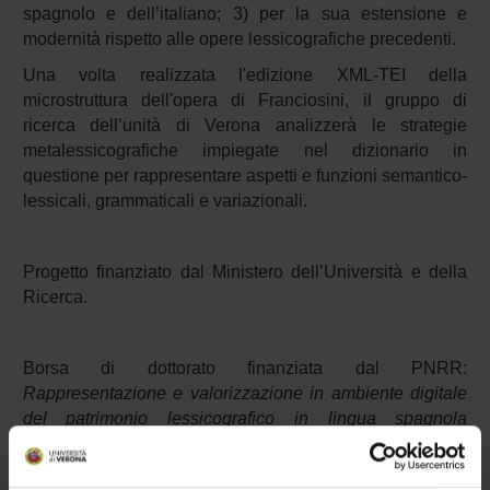
spagnolo e dell’italiano; 3) per la sua estensione e
modernità rispetto alle opere lessicografiche precedenti.
Una volta realizzata l'edizione XML-TEI della
microstruttura dell'opera di Franciosini, il gruppo di
ricerca dell’unità di Verona analizzerà le strategie
metalessicografiche impiegate
nel dizionario in
questione per rappresentare aspetti e funzioni semantico-
lessicali, grammaticali e variazionali.
Progetto finanziato dal Ministero dell’Università e della
Ricerca.
Borsa di dottorato finanziata dal PNRR:
Rappresentazione e valorizzazione in ambiente digitale
del patrimonio lessicografico in lingua spagnola
(01.10.2023-30.09.2026). Titolare della borsa: Dott.ssa
Alessandra La Manna
.