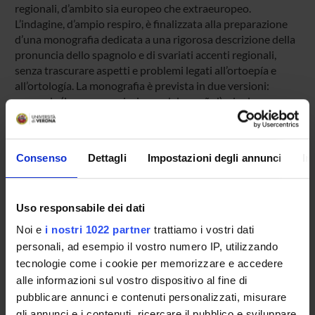
regionali, d’ambito sia europeo che extraeuropeo.
L’indagine, d’ampio respiro, è finalizzata alla preparazione
d’una monografia dedicata a una rigorosa descrizione della
pronuncia dello spagnolo e di svariati accenti regionali,
senza trascurare aspetti e problemi legati all’ortoepía e
all’ortología. La monografia è prevista in due versioni:
spagnola (Las pronunciaciones del español) e inglese
(Spanish PronunciationS).
Importo previsto relativo alle missioni (FUR): 2000 euro
Consenso
Dettagli
Impostazioni degli annunci
In
PROJECT PARTICIPANTS
Uso responsabile dei dati
Renzo Miotti
Noi e
i nostri 1022 partner
trattiamo i vostri dati
Associate Professor
personali, ad esempio il vostro numero IP, utilizzando
tecnologie come i cookie per memorizzare e accedere
alle informazioni sul vostro dispositivo al fine di
RESEARCH AREAS INVOLVED IN THE PROJECT
pubblicare annunci e contenuti personalizzati, misurare
gli annunci e i contenuti, ricercare il pubblico e sviluppare