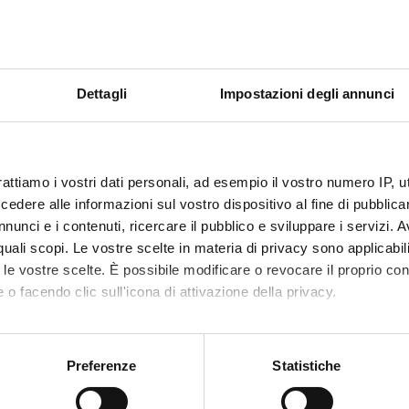
nte di Dipartimento nel Comitato di Programmazione del
Andre
 Linguistico di Ateneo - Lingua tedesca
Dettagli
Impostazioni degli annunci
nte di Dipartimento nel Comitato di Programmazione del
Sara 
 Linguistico di Ateneo - Lingua inglese
rattiamo i vostri dati personali, ad esempio il vostro numero IP, 
dere alle informazioni sul vostro dispositivo al fine di pubblica
nte di Dipartimento nel Comitato di Programmazione del
Elisa 
nunci e i contenuti, ricercare il pubblico e sviluppare i servizi. A
 Linguistico di Ateneo - Lingua spagnola
r quali scopi. Le vostre scelte in materia di privacy sono applicabi
nte per l’Assicurazione della Qualità del Corso di laurea
Emanu
to le vostre scelte. È possibile modificare o revocare il proprio 
ue e Letterature per l’editoria e i media digitali
 o facendo clic sull'icona di attivazione della privacy.
mo anche:
nte di Dipartimento per il Servizio Prevenzione e
Stefa
zione
oni sulla tua posizione geografica, con un'approssimazione di qu
Preferenze
Statistiche
spositivo, scansionandolo attivamente alla ricerca di caratteristich