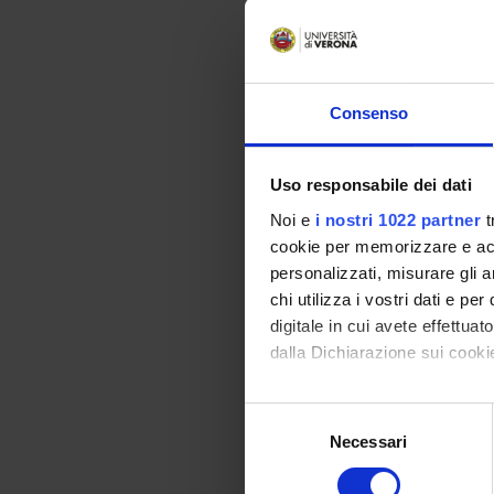
Refere
Centro
Consenso
Refere
Centro
Uso responsabile dei dati
Noi e
i nostri 1022 partner
t
cookie per memorizzare e acce
Refere
personalizzati, misurare gli an
Centro
chi utilizza i vostri dati e pe
Refere
digitale in cui avete effettua
in Ling
dalla Dichiarazione sui cookie
Con il tuo consenso, vorrem
Refere
Selezione
Prote
raccogliere informazi
Necessari
del
Identificare il tuo di
consenso
digitali).