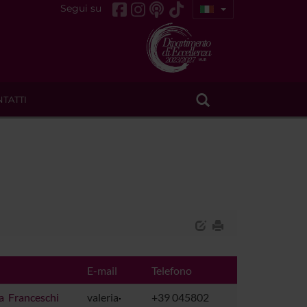
Segui su
TATTI
E-mail
Telefono
ia Franceschi
valeria
+39 045802