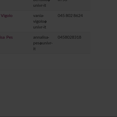
univr
it
 Vigolo
vania
045 802 8624
vigolo
univr
it
isa Pes
annalisa
0458028318
pes
univr
it