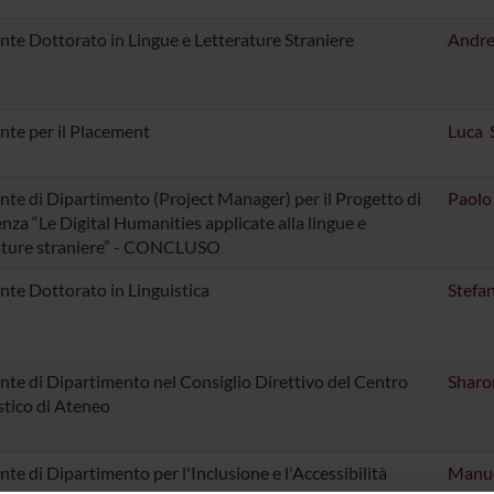
nte Dottorato in Lingue e Letterature Straniere
Andre
nte per il Placement
Luca S
nte di Dipartimento (Project Manager) per il Progetto di
Paolo
enza “Le Digital Humanities applicate alla lingue e
ature straniere” - CONCLUSO
nte Dottorato in Linguistica
Stefa
nte di Dipartimento nel Consiglio Direttivo del Centro
Sharo
stico di Ateneo
nte di Dipartimento per l'Inclusione e l'Accessibilità
Manue