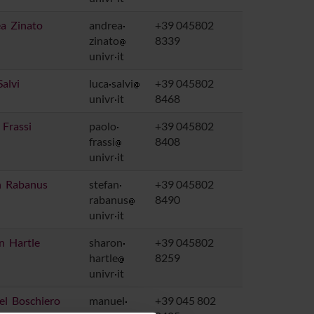
a Zinato
andrea
+39 045802
zinato
8339
univr
it
alvi
luca
salvi
+39 045802
univr
it
8468
 Frassi
paolo
+39 045802
frassi
8408
univr
it
n Rabanus
stefan
+39 045802
rabanus
8490
univr
it
n Hartle
sharon
+39 045802
hartle
8259
univr
it
l Boschiero
manuel
+39 045 802