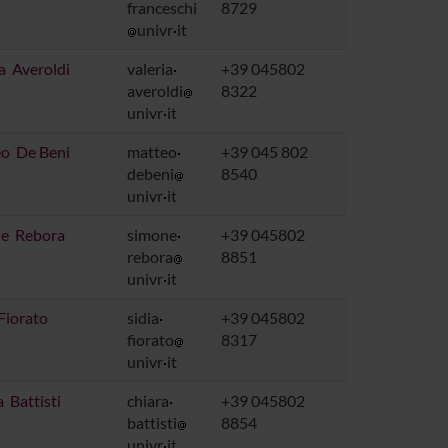
franceschi
8729
univr
it
a Averoldi
valeria
+39 045802
averoldi
8322
univr
it
o De Beni
matteo
+39 045 802
debeni
8540
univr
it
e Rebora
simone
+39 045802
rebora
8851
univr
it
Fiorato
sidia
+39 045802
fiorato
8317
univr
it
 Battisti
chiara
+39 045802
battisti
8854
univr
it