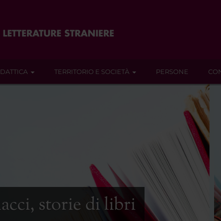
IDATTICA
TERRITORIO E SOCIETÀ
PERSONE
CON
ci, storie di libri