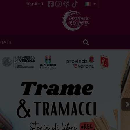
Segui su
TATTI