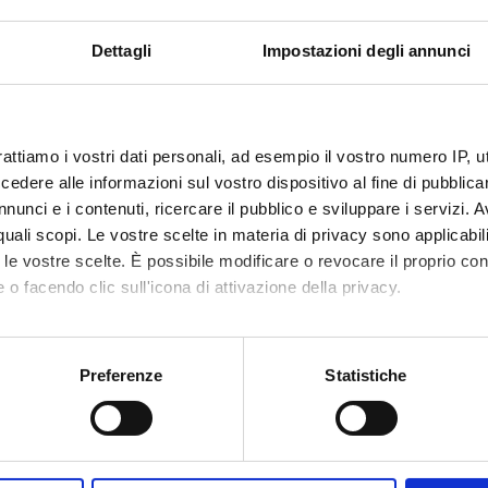
Ca
PROGETTO DI
DOTTORATI DI
Dettagli
Impostazioni degli annunci
ECCELLENZA 2018-
RICERCA
P
2022
Ca
S
rattiamo i vostri dati personali, ad esempio il vostro numero IP, 
INTERNAZIONALIZZAZION
POD - DLLS
E
dere alle informazioni sul vostro dispositivo al fine di pubblica
nunci e i contenuti, ricercare il pubblico e sviluppare i servizi. A
r quali scopi. Le vostre scelte in materia di privacy sono applicabi
to le vostre scelte. È possibile modificare o revocare il proprio 
 o facendo clic sull'icona di attivazione della privacy.
VIDEO DEL
ARTIFICIAL
DIPARTIMENTO
INTELLIGENCE @
DILLS
mo anche:
oni sulla tua posizione geografica, con un'approssimazione di qu
Preferenze
Statistiche
spositivo, scansionandolo attivamente alla ricerca di caratteristich
RIVISTE DEL
INFO ERASMUS E
DIPARTIMENTO
WORLDWIDE
STUDY
aborati i tuoi dati personali e imposta le tue preferenze nella
s
consenso in qualsiasi momento dalla Dichiarazione sui cookie.