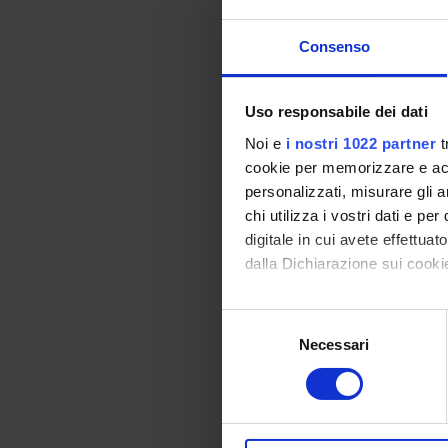
Consenso
Uso responsabile dei dati
Noi e
i nostri 1022 partner
t
cookie per memorizzare e acce
personalizzati, misurare gli an
chi utilizza i vostri dati e pe
digitale in cui avete effettua
dalla Dichiarazione sui cookie
Con il tuo consenso, vorrem
Selezione
raccogliere informazi
Necessari
del
Identificare il tuo di
consenso
digitali).
Approfondisci come vengono el
modificare o ritirare il tuo 