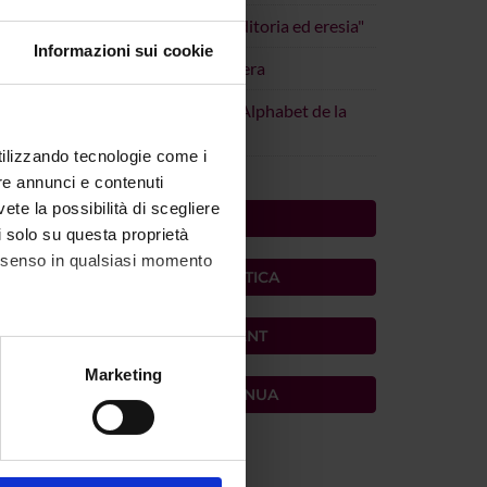
lendario Seminario dottorale "Editoria ed eresia"
Informazioni sui cookie
hD Lingue - Calendario di Primavera
lendario Seminario dottorale "L'Alphabet de la
hoah: memoria e narrazione"
utilizzando tecnologie come i
re annunci e contenuti
vete la possibilità di scegliere
PRIMO PIANO
li solo su questa proprietà
consenso in qualsiasi momento
PRIMO PIANO DIDATTICA
PUBLIC ENGAGEMENT
alche metro,
Marketing
FORMAZIONE CONTINUA
e specifiche (impronte
ezione dettagli
. Puoi