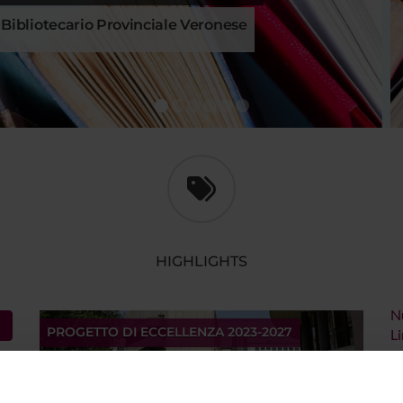
a Bibliotecario Provinciale Veronese
1
2
3
4
5
6
HIGHLIGHTS
Nu
PROGETTO DI ECCELLENZA 2023-2027
L
M
2