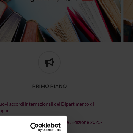
PRIMO PIANO
ovi accordi internazionali del Dipartimento di
ingue
ostra "OLBOBLO. Arte potenziale". Edizione 2025-
026