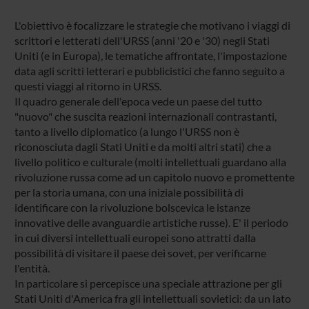
L'obiettivo è focalizzare le strategie che motivano i viaggi di
scrittori e letterati dell'URSS (anni '20 e '30) negli Stati
Uniti (e in Europa), le tematiche affrontate, l'impostazione
data agli scritti letterari e pubblicistici che fanno seguito a
questi viaggi al ritorno in URSS.
Il quadro generale dell'epoca vede un paese del tutto
"nuovo" che suscita reazioni internazionali contrastanti,
tanto a livello diplomatico (a lungo l'URSS non è
riconosciuta dagli Stati Uniti e da molti altri stati) che a
livello politico e culturale (molti intellettuali guardano alla
rivoluzione russa come ad un capitolo nuovo e promettente
per la storia umana, con una iniziale possibilità di
identificare con la rivoluzione bolscevica le istanze
innovative delle avanguardie artistiche russe). E' il periodo
in cui diversi intellettuali europei sono attratti dalla
possibilità di visitare il paese dei sovet, per verificarne
l'entità.
In particolare si percepisce una speciale attrazione per gli
Stati Uniti d'America fra gli intellettuali sovietici: da un lato