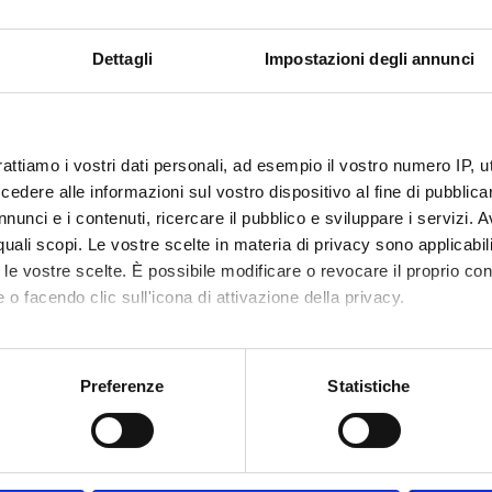
Dettagli
Impostazioni degli annunci
ECT PARTICIPANTS
dele Cipolla
Full Professor
rattiamo i vostri dati personali, ad esempio il vostro numero IP, 
dere alle informazioni sul vostro dispositivo al fine di pubblica
nunci e i contenuti, ricercare il pubblico e sviluppare i servizi. A
RCH AREAS INVOLVED IN THE PROJECT
r quali scopi. Le vostre scelte in materia di privacy sono applicabi
to le vostre scelte. È possibile modificare o revocare il proprio 
tions: Middle High German
 o facendo clic sull'icona di attivazione della privacy.
gia germanica
ic Philology. Linguistics: Extinct ancient or medieval languages
mo anche:
oni sulla tua posizione geografica, con un'approssimazione di qu
ture (General): Medieval (to 1500)
Preferenze
Statistiche
spositivo, scansionandolo attivamente alla ricerca di caratteristich
ATIONS
aborati i tuoi dati personali e imposta le tue preferenze nella
s
consenso in qualsiasi momento dalla Dichiarazione sui cookie.