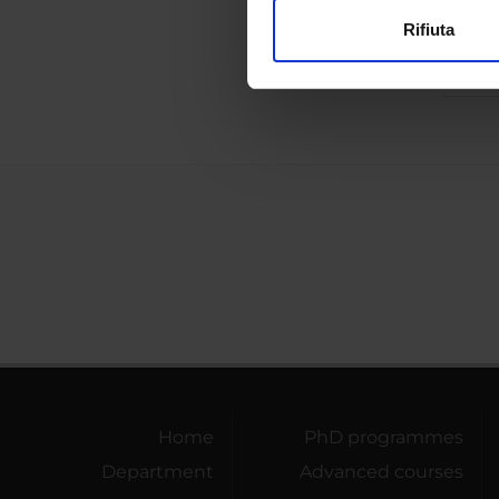
Rifiuta
L’educ
Utilizziamo i cookie per perso
Gli am
nostro traffico. Condividiamo 
di analisi dei dati web, pubbl
che hanno raccolto dal tuo uti
Home
PhD programmes
Department
Advanced courses