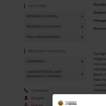
Durati
ACTIVITIES
Depart
RESEARCH AREAS
Manager
RESEARCH GROUPS
Keywo
PHD PROGRAMMES
RESEARCH FACILITIES
Il prog
religio
LIBRARIES
I tre ca
München
LABORATORIES AND
Berlin, 
RESEARCH CENTRES
New Yor
L'analis
riferim
Contacts
l'impian
People
Buget p
Places