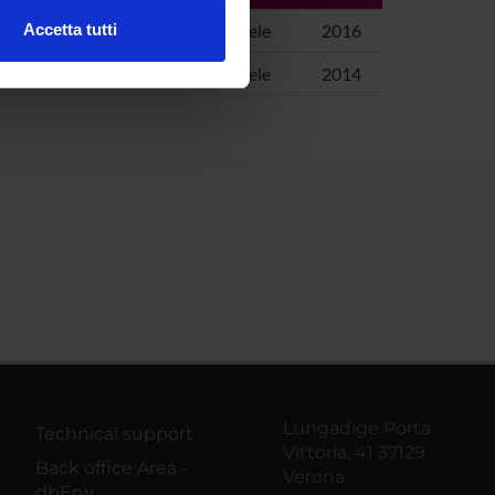
Accetta tutti
Cipolla, Maria Adele
2016
l media e per analizzare il
Cipolla, Maria Adele
2014
ostri partner che si occupano
azioni che hai fornito loro o
Lungadige Porta
Technical support
Vittoria, 41 37129
Back office Area -
Verona
dbErw