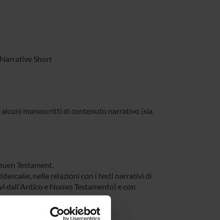
'Narrative Short
 alcuni manoscritti di contenuto narrativo (sia
euen Testament.
idascalie, nelle relazioni con i testi narrativi di
ivi dall'Antico e Nuovo Testamento) e con