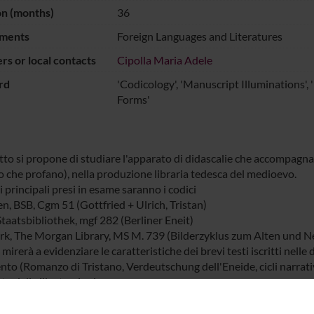
on (months)
36
ments
Foreign Languages and Literatures
s or local contacts
Cipolla Maria Adele
rd
'Codicology', 'Manuscript Illuminations', 
Forms'
etto si propone di studiare l'apparato di didascalie che accompagna
so che profano), nella produzione libraria tedesca del medioevo.
si principali presi in esame saranno i codici
, BSB, Cgm 51 (Gottfried + Ulrich, Tristan)
Staatsbibliothek, mgf 282 (Berliner Eneit)
k, The Morgan Library, MS M. 739 (Bilderzyklus zum Alten und N
i mirerà a evidenziare le caratteristiche dei brevi testi iscritti nelle d
ento (Romanzo di Tristano, Verdeutschung dell'Eneide, cicli narrat
to delle illustrazioni.
er missioni: 3000 euro