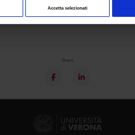
Accetta selezionati
azione di Tristano: «Omnia que discis non aufert fur neque piscis»
nalizzare contenuti ed annunci, per fornire funzionalità dei socia
anti nella selva. Herr Tristrant - BSB Cgm 51
inoltre informazioni sul modo in cui utilizzi il nostro sito con i n
icità e social media, i quali potrebbero combinarle con altre inform
lizzo dei loro servizi.
Share