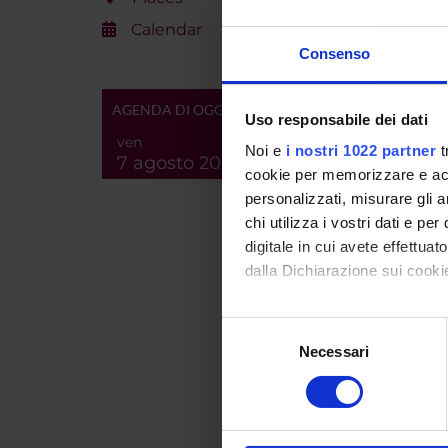
Calendar
Consenso
PROJ
AGENDA DI OGGI
Uso responsabile dei dati
Maria A
ven
Noi e
i nostri 1022 partner
t
7 agosto 2026
cookie per memorizzare e acce
personalizzati, misurare gli an
RESEA
chi utilizza i vostri dati e pe
digitale in cui avete effettua
Collec
dalla Dichiarazione sui cookie
Filolo
German
Con il tuo consenso, vorrem
Selezione
raccogliere informazi
Litera
Necessari
del
Identificare il tuo di
consenso
digitali).
PUBLIC
Approfondisci come vengono el
TITLE
modificare o ritirare il tuo 