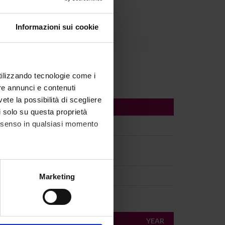
Informazioni sui cookie
utilizzando tecnologie come i
re annunci e contenuti
vete la possibilità di scegliere
li solo su questa proprietà
consenso in qualsiasi momento
alche metro,
Marketing
e specifiche (impronte
ezione dettagli
. Puoi
AUTHORS
YEAR