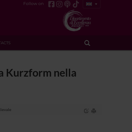
Follow on
TACTS
una Kurzform nella
dievale